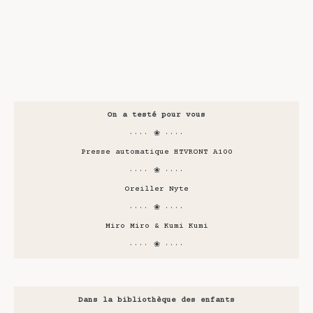
On a testé pour vous
···· ❀ ····
Presse automatique HTVRONT A100
···· ❀ ····
Oreiller Nyte
···· ❀ ····
Miro Miro & Kumi Kumi
···· ❀ ····
Dans la bibliothèque des enfants