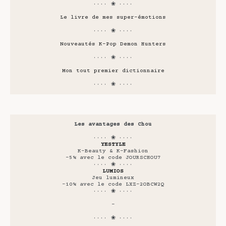
···· ❀ ····
Le livre de mes super-émotions
···· ❀ ····
Nouveautés K-Pop Demon Hunters
···· ❀ ····
Mon tout premier dictionnaire
···· ❀ ····
Les avantages des Chou
···· ❀ ····
YESTYLE
K-Beauty & K-Fashion
-5% avec le code JOURSCHOU7
···· ❀ ····
LUMIOS
Jeu lumineux
-10% avec le code LXZ-2OBCW2Q
···· ❀ ····
-
···· ❀ ····