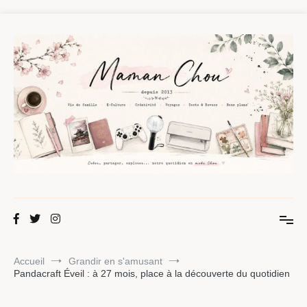
Aller
au
contenu
Maman Chou
Créer, partager, explorer.
Accueil
Grandir en s'amusant
Pandacraft Éveil : à 27 mois, place à la découverte du quotidien