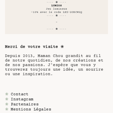
···· ❀ ····
LUMIOS
Jeu lumineux
-10% avec le code LXZ-2OBCW2Q
···· ❀ ····
-
···· ❀ ····
Merci de votre visite
❀
Depuis 2013, Maman Chou grandit au fil
de notre quotidien, de nos créations et
de nos passions. J'espère que vous y
trouverez toujours une idée, un sourire
ou une inspiration.
❀
Contact
❀
Instagram
❀
Partenaires
❀
Mentions Légales