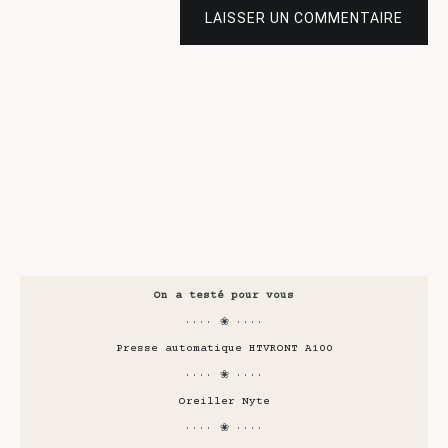
LAISSER UN COMMENTAIRE
On a testé pour vous
···· ❀ ····
Presse automatique HTVRONT A100
···· ❀ ····
Oreiller Nyte
···· ❀ ····