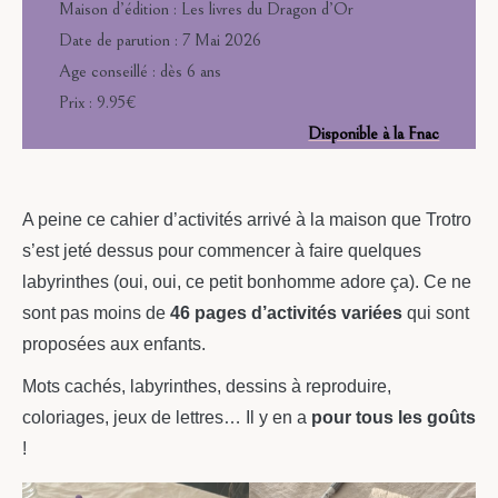
Maison d’édition : Les livres du Dragon d’Or
Date de parution : 7 Mai 2026
Age conseillé : dès 6 ans
Prix : 9.95€
Disponible à la Fnac
A peine ce cahier d’activités arrivé à la maison que Trotro
s’est jeté dessus pour commencer à faire quelques
labyrinthes (oui, oui, ce petit bonhomme adore ça). Ce ne
sont pas moins de
46 pages d’activités variées
qui sont
proposées aux enfants.
Mots cachés, labyrinthes, dessins à reproduire,
coloriages, jeux de lettres… Il y en a
pour tous les goûts
!