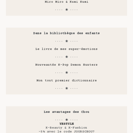
Miro Miro & Kumi Kumi
···· ❀ ····
Dans la bibliothèque des enfants
···· ❀ ····
Le livre de mes super-émotions
···· ❀ ····
Nouveautés K-Pop Demon Hunters
···· ❀ ····
Mon tout premier dictionnaire
···· ❀ ····
Les avantages des Chou
···· ❀ ····
YESTYLE
K-Beauty & K-Fashion
-5% avec le code JOURSCHOU7