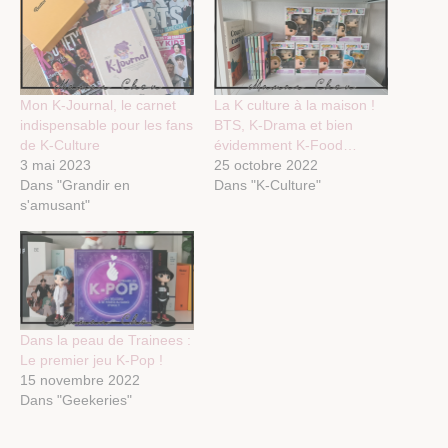
Mon K-Journal, le carnet
La K culture à la maison !
indispensable pour les fans
BTS, K-Drama et bien
de K-Culture
évidemment K-Food…
3 mai 2023
25 octobre 2022
Dans "Grandir en
Dans "K-Culture"
s'amusant"
Dans la peau de Trainees :
Le premier jeu K-Pop !
15 novembre 2022
Dans "Geekeries"