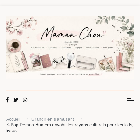
Aller
au
contenu
Maman Chou
Créer, partager, explorer.
Accueil
Grandir en s'amusant
K-Pop Demon Hunters envahit les rayons culturels pour les kids,
livres