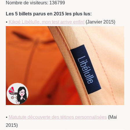
Nombre de visiteurs: 136799
Les 5 billets parus en 2015 les plus lus:
•
Kikoé Libélulle, mon test arrive enfin!
(Janvier 2015)
•
Matutute découverte des tétines personnalisées
(Mai
2015)