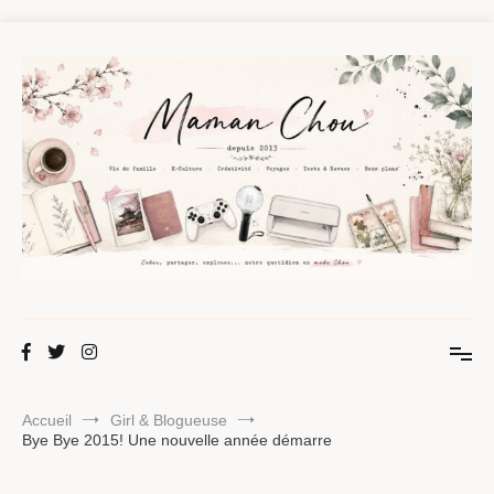
Aller
au
contenu
Maman Chou
Créer, partager, explorer.
Accueil
Girl & Blogueuse
Bye Bye 2015! Une nouvelle année démarre