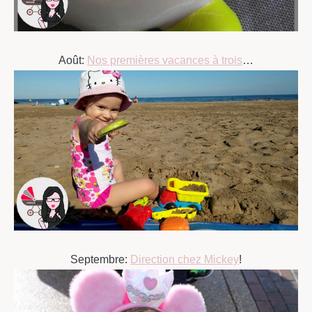
Août:
Nos premières vacances à trois
…
Septembre:
Direction chez Mickey
!