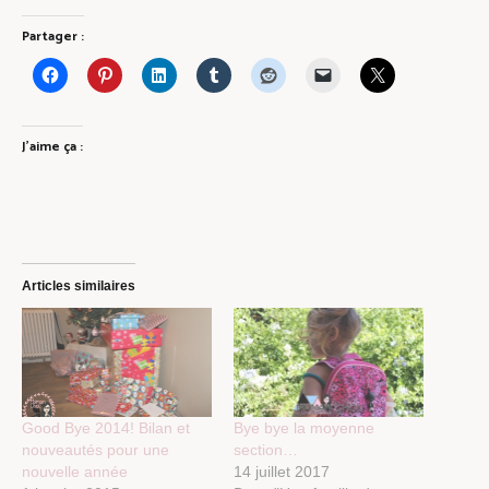
Partager :
J’aime ça :
Articles similaires
Good Bye 2014! Bilan et
Bye bye la moyenne
nouveautés pour une
section…
nouvelle année
14 juillet 2017