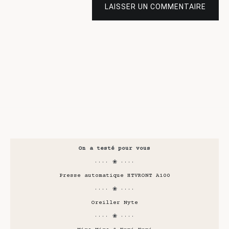
LAISSER UN COMMENTAIRE
On a testé pour vous
···· ❀ ····
Presse automatique HTVRONT A100
···· ❀ ····
Oreiller Nyte
···· ❀ ····