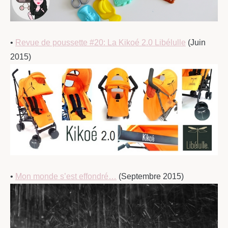
•
Revue de poussette #20: La Kikoé 2.0 Libélulle
(Juin
2015)
•
Mon monde s’est effondré…
(Septembre 2015)