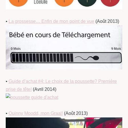
•
La grossesse… Enfin de mon point de vue
(Août 2013)
•
Guide d’achat #4: Le choix de la poussette? Première
prise de tête!
(Avril 2014)
•
Quinny Moodd, mon Graal!
(Août 2013)