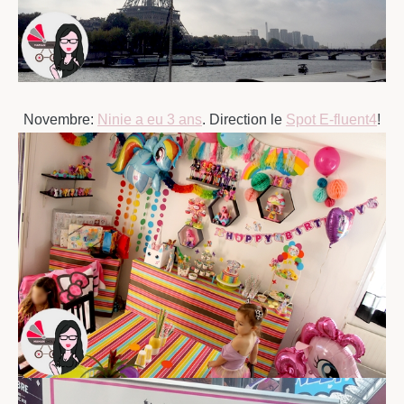
Novembre:
Ninie a eu 3 ans
. Direction le
Spot E-fluent4
!