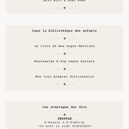
Miro Miro & Kumi Kumi
···· ❀ ····
Dans la bibliothèque des enfants
···· ❀ ····
Le livre de mes super-émotions
···· ❀ ····
Nouveautés K-Pop Demon Hunters
···· ❀ ····
Mon tout premier dictionnaire
···· ❀ ····
Les avantages des Chou
···· ❀ ····
YESTYLE
K-Beauty & K-Fashion
-5% avec le code JOURSCHOU7