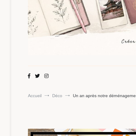
Maman Chou
Créer, partager, explorer.
Accueil
Déco
Un an après notre déménagement