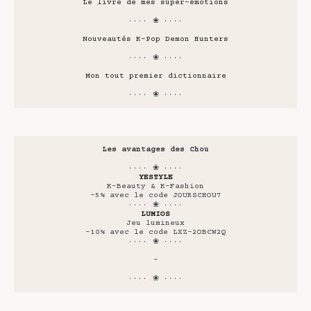
Le livre de mes super-émotions
···· ❀ ····
Nouveautés K-Pop Demon Hunters
···· ❀ ····
Mon tout premier dictionnaire
···· ❀ ····
Les avantages des Chou
···· ❀ ····
YESTYLE
K-Beauty & K-Fashion
-5% avec le code JOURSCHOU7
···· ❀ ····
LUMIOS
Jeu lumineux
-10% avec le code LXZ-2OBCW2Q
···· ❀ ····
-
···· ❀ ····