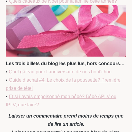
•
Quels cadeaux de Noël pour la famille cette année?
Les trois billets du blog les plus lus, hors concours…
•
Quel gâteau pour l’anniversaire de nos bout’chou
•
Guide d’achat #4: Le choix de la poussette? Première
prise de tête!
•
Et si j’avais empoisonné mon bébé? Bébé APLV ou
IPLV, que faire?
Laisser un commentaire prend moins de temps que
de lire un article.