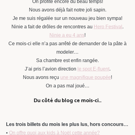
On profite encore du beau temps!
Nous avons déjà fait notre joli sapin.
Je me suis régalée sur un nouveau jeu bien sympa!
Ninie a fait de drôles de rencontres au
Hero Festival
.
Ninie a eu 4 ans
!
Ce mois-ci elle n’a pas arrêté de demander de la pâte à
modeler…
Sa chambre est enfin rangée.
J’ai pris l’avion direction
le spot E-fluent
.
Nous avons reçu
une magnifique poupée
!
On a pas mal joué…
Du côté du blog ce mois-ci…
Les trois billets du mois les plus lus, hors concours…
•
On offre quoi aux kids à Noël cette année?