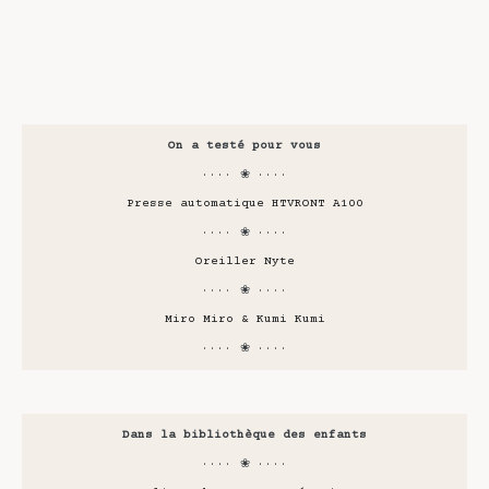
On a testé pour vous
···· ❀ ····
Presse automatique HTVRONT A100
···· ❀ ····
Oreiller Nyte
···· ❀ ····
Miro Miro & Kumi Kumi
···· ❀ ····
Dans la bibliothèque des enfants
···· ❀ ····