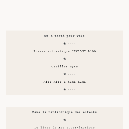
On a testé pour vous
···· ❀ ····
Presse automatique HTVRONT A100
···· ❀ ····
Oreiller Nyte
···· ❀ ····
Miro Miro & Kumi Kumi
···· ❀ ····
Dans la bibliothèque des enfants
···· ❀ ····
Le livre de mes super-émotions