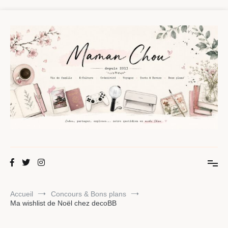
Aller
au
contenu
Maman Chou
Créer, partager, explorer.
Accueil
Concours & Bons plans
Ma wishlist de Noël chez decoBB