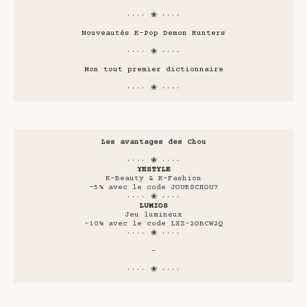
···· ❀ ····
Nouveautés K-Pop Demon Hunters
···· ❀ ····
Mon tout premier dictionnaire
···· ❀ ····
Les avantages des Chou
···· ❀ ····
YESTYLE
K-Beauty & K-Fashion
-5% avec le code JOURSCHOU7
···· ❀ ····
LUMIOS
Jeu lumineux
-10% avec le code LXZ-2OBCW2Q
···· ❀ ····
-
···· ❀ ····