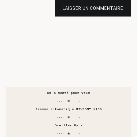
LAISSER UN COMMENTAIRE
On a testé pour vous
···· ❀ ····
Presse automatique HTVRONT A100
···· ❀ ····
Oreiller Nyte
···· ❀ ····