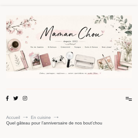
Aller
au
contenu
Maman Chou
Créer, partager, explorer.
Accueil
En cuisine
Quel gâteau pour l’anniversaire de nos bout’chou