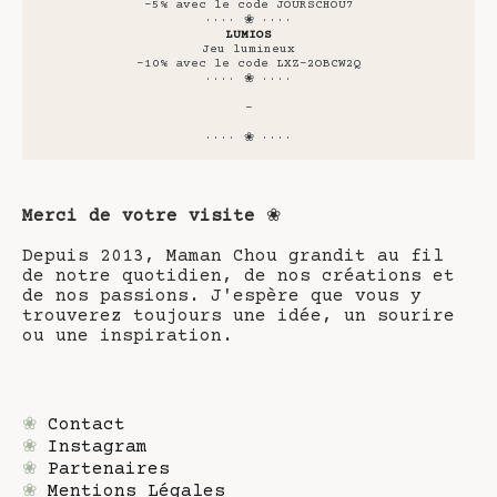
-5% avec le code JOURSCHOU7
···· ❀ ····
LUMIOS
Jeu lumineux
-10% avec le code LXZ-2OBCW2Q
···· ❀ ····
-
···· ❀ ····
Merci de votre visite
❀
Depuis 2013, Maman Chou grandit au fil
de notre quotidien, de nos créations et
de nos passions. J'espère que vous y
trouverez toujours une idée, un sourire
ou une inspiration.
❀
Contact
❀
Instagram
❀
Partenaires
❀
Mentions Légales