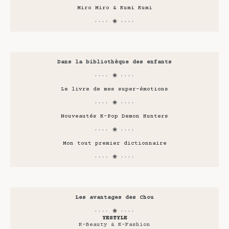
Miro Miro & Kumi Kumi
···· ❀ ····
Dans la bibliothèque des enfants
···· ❀ ····
Le livre de mes super-émotions
···· ❀ ····
Nouveautés K-Pop Demon Hunters
···· ❀ ····
Mon tout premier dictionnaire
···· ❀ ····
Les avantages des Chou
···· ❀ ····
YESTYLE
K-Beauty & K-Fashion