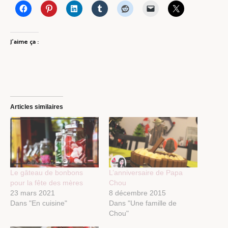
J’aime ça :
Articles similaires
Le gâteau de bonbons
L’anniversaire de Papa
pour la fête des mères
Chou
23 mars 2021
8 décembre 2015
Dans "En cuisine"
Dans "Une famille de
Chou"