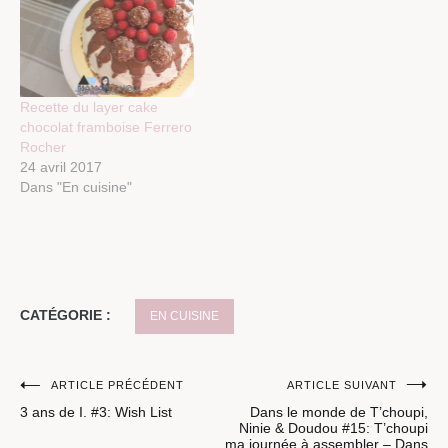
Recette du layer cake
chocolat framboise Ferrero
Rocher
24 avril 2017
Dans "En cuisine"
CATÉGORIE :
EN CUISINE
Navigation
ARTICLE PRÉCÉDENT
ARTICLE SUIVANT
3 ans de I. #3: Wish List
Dans le monde de T’choupi,
de
Ninie & Doudou #15: T’choupi
ma journée à assembler – Dans