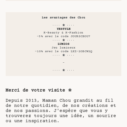
Les avantages des Chou
···· ❀ ····
YESTYLE
K-Beauty & K-Fashion
-5% avec le code JOURSCHOU7
···· ❀ ····
LUMIOS
Jeu lumineux
-10% avec le code LXZ-2OBCW2Q
···· ❀ ····
-
···· ❀ ····
Merci de votre visite
❀
Depuis 2013, Maman Chou grandit au fil
de notre quotidien, de nos créations et
de nos passions. J'espère que vous y
trouverez toujours une idée, un sourire
ou une inspiration.