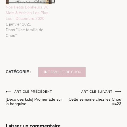
Nos Petits Bonheurs Du
Mois & Articles Les Plus
Lus : Décembre 2020
1 janvier 2021
Dans "Une famille de
Chou"
CATÉGORIE :
UNE FAMILLE DE CHOU
Navigation
ARTICLE PRÉCÉDENT
ARTICLE SUIVANT
[Déco des kids] Promenade sur
Cette semaine chez les Chou
de
la banquise…
#423
l’article
Laisser un commentaire