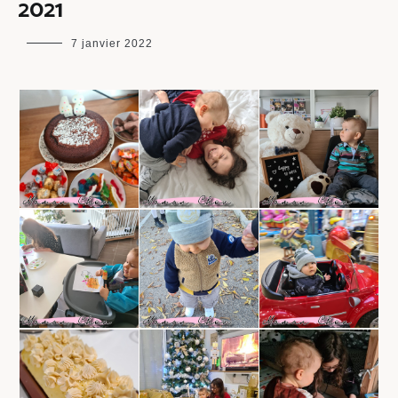
2021
maman
7 janvier 2022
chou