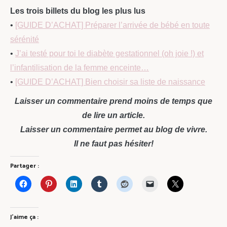
Les trois billets du blog les plus lus
•
[GUIDE D’ACHAT] Préparer l’arrivée de bébé en toute
sérénité
•
J’ai testé pour toi le diabète gestationnel (oh joie !) et
l’infantilisation de la femme enceinte…
•
[GUIDE D’ACHAT] Bien choisir sa liste de naissance
Laisser un commentaire prend moins de temps que
de lire un article.
Laisser un commentaire permet au blog de vivre.
Il ne faut pas hésiter!
Partager :
J’aime ça :