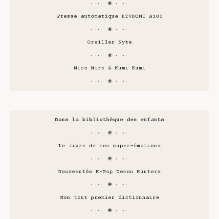
···· ❀ ····
Presse automatique HTVRONT A100
···· ❀ ····
Oreiller Nyte
···· ❀ ····
Miro Miro & Kumi Kumi
···· ❀ ····
Dans la bibliothèque des enfants
···· ❀ ····
Le livre de mes super-émotions
···· ❀ ····
Nouveautés K-Pop Demon Hunters
···· ❀ ····
Mon tout premier dictionnaire
···· ❀ ····