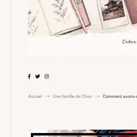
Maman Chou
Créer, partager, explorer.
Accueil
Une famille de Chou
Comment avons-no