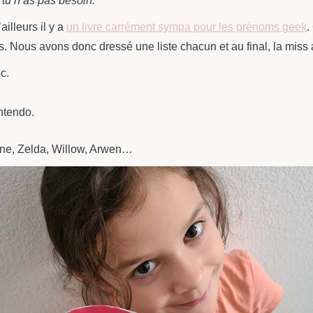
tu n’as pas besoin.
illeurs il y a
un livre carrément sympa pour les prénoms geek
.
. Nous avons donc dressé une liste chacun et au final, la miss 
c.
ntendo.
ne, Zelda, Willow, Arwen…