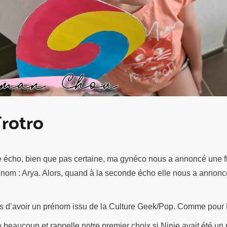
Trotro
ière écho, bien que pas certaine, ma gynéco nous a annoncé une 
om : Arya. Alors, quand à la seconde écho elle nous a annoncé 
s d’avoir un prénom issu de la Culture Geek/Pop. Comme pour Ni
e beaucoup et rappelle notre premier choix si Ninie avait été un 