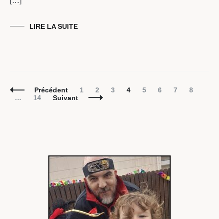
[…]
LIRE LA SUITE
Navigation
Page
Page
Page
Page
Page
Page
Page
Page
Précédent
1
2
3
4
5
6
7
8
des
Page
…
14
Suivant
articles