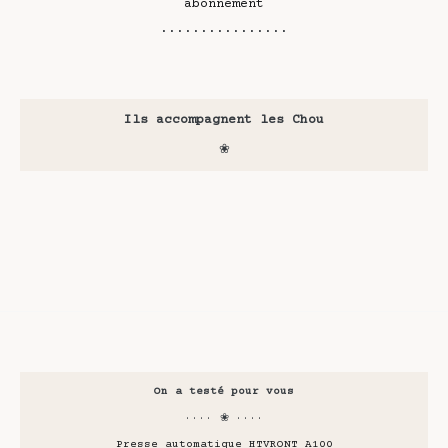
abonnement
················
Ils accompagnent les Chou
❀
On a testé pour vous
···· ❀ ····
Presse automatique HTVRONT A100