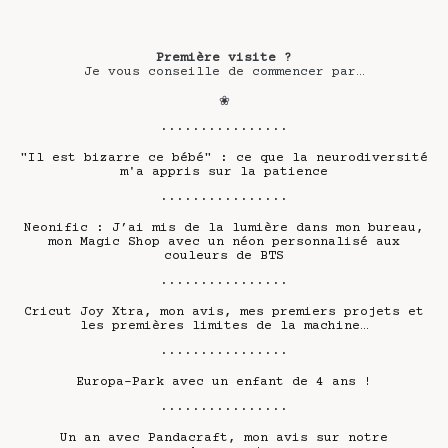
Première visite ?
Je vous conseille de commencer par…
❀
················
"Il est bizarre ce bébé" : ce que la neurodiversité
m'a appris sur la patience
················
Neonific : J’ai mis de la lumière dans mon bureau,
mon Magic Shop avec un néon personnalisé aux
couleurs de BTS
················
Cricut Joy Xtra, mon avis, mes premiers projets et
les premières limites de la machine…
················
Europa-Park avec un enfant de 4 ans !
················
Un an avec Pandacraft, mon avis sur notre