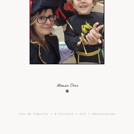
Maman Chou
❀
Vie de famille • K-Culture • DIY • Découvertes