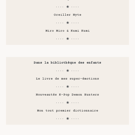
···· ❀ ····
Oreiller Nyte
···· ❀ ····
Miro Miro & Kumi Kumi
···· ❀ ····
Dans la bibliothèque des enfants
···· ❀ ····
Le livre de mes super-émotions
···· ❀ ····
Nouveautés K-Pop Demon Hunters
···· ❀ ····
Mon tout premier dictionnaire
···· ❀ ····