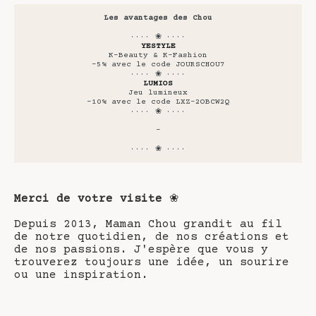
Les avantages des Chou
···· ❀ ····
YESTYLE
K-Beauty & K-Fashion
-5% avec le code JOURSCHOU7
···· ❀ ····
LUMIOS
Jeu lumineux
-10% avec le code LXZ-2OBCW2Q
···· ❀ ····
-
···· ❀ ····
Merci de votre visite
❀
Depuis 2013, Maman Chou grandit au fil
de notre quotidien, de nos créations et
de nos passions. J'espère que vous y
trouverez toujours une idée, un sourire
ou une inspiration.