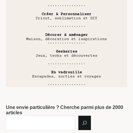
················
Créer & Personnaliser
Cricut, sublimation et DIY
················
Décorer & aménager
Maison, décoration et inspirations
················
Geekeries
Jeux, techs et découvertes
················
En vadrouille
Escapades, sorties et voyages
················
Une envie particulière ? Cherche parmi plus de 2000
articles