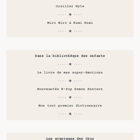
Oreiller Nyte
···· ❀ ····
Miro Miro & Kumi Kumi
···· ❀ ····
Dans la bibliothèque des enfants
···· ❀ ····
Le livre de mes super-émotions
···· ❀ ····
Nouveautés K-Pop Demon Hunters
···· ❀ ····
Mon tout premier dictionnaire
···· ❀ ····
Les avantages des Chou