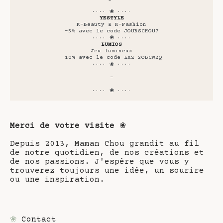
···· ❀ ····
YESTYLE
K-Beauty & K-Fashion
-5% avec le code JOURSCHOU7
···· ❀ ····
LUMIOS
Jeu lumineux
-10% avec le code LXZ-2OBCW2Q
···· ❀ ····
-
···· ❀ ····
Merci de votre visite
❀
Depuis 2013, Maman Chou grandit au fil
de notre quotidien, de nos créations et
de nos passions. J'espère que vous y
trouverez toujours une idée, un sourire
ou une inspiration.
❀
Contact