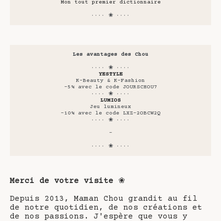
Mon tout premier dictionnaire
···· ❀ ····
Les avantages des Chou
···· ❀ ····
YESTYLE
K-Beauty & K-Fashion
-5% avec le code JOURSCHOU7
···· ❀ ····
LUMIOS
Jeu lumineux
-10% avec le code LXZ-2OBCW2Q
···· ❀ ····
-
···· ❀ ····
Merci de votre visite
❀
Depuis 2013, Maman Chou grandit au fil
de notre quotidien, de nos créations et
de nos passions. J'espère que vous y