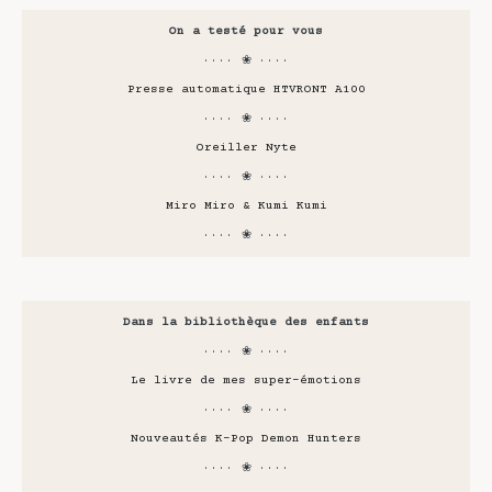
On a testé pour vous
···· ❀ ····
Presse automatique HTVRONT A100
···· ❀ ····
Oreiller Nyte
···· ❀ ····
Miro Miro & Kumi Kumi
···· ❀ ····
Dans la bibliothèque des enfants
···· ❀ ····
Le livre de mes super-émotions
···· ❀ ····
Nouveautés K-Pop Demon Hunters
···· ❀ ····