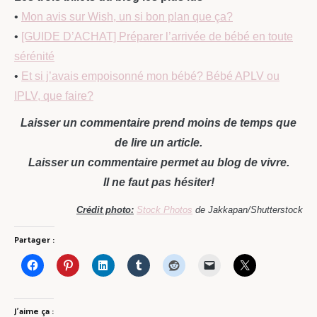
•
Mon avis sur Wish, un si bon plan que ça?
•
[GUIDE D’ACHAT] Préparer l’arrivée de bébé en toute
sérénité
•
Et si j’avais empoisonné mon bébé? Bébé APLV ou
IPLV, que faire?
Laisser un commentaire prend moins de temps que
de lire un article.
Laisser un commentaire permet au blog de vivre.
Il ne faut pas hésiter!
Crédit photo:
Stock Photos
de Jakkapan/Shutterstock
Partager :
J’aime ça :