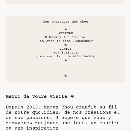
Les avantages des Chou
···· ❀ ····
YESTYLE
K-Beauty & K-Fashion
-5% avec le code JOURSCHOU7
···· ❀ ····
LUMIOS
Jeu lumineux
-10% avec le code LXZ-2OBCW2Q
···· ❀ ····
-
···· ❀ ····
Merci de votre visite
❀
Depuis 2013, Maman Chou grandit au fil
de notre quotidien, de nos créations et
de nos passions. J'espère que vous y
trouverez toujours une idée, un sourire
ou une inspiration.