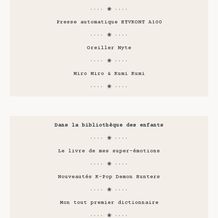
···· ❀ ····
Presse automatique HTVRONT A100
···· ❀ ····
Oreiller Nyte
···· ❀ ····
Miro Miro & Kumi Kumi
···· ❀ ····
Dans la bibliothèque des enfants
···· ❀ ····
Le livre de mes super-émotions
···· ❀ ····
Nouveautés K-Pop Demon Hunters
···· ❀ ····
Mon tout premier dictionnaire
···· ❀ ····