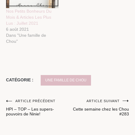
Nos Petits Bonheurs Du
Mois & Articles Les Plus
Lus : Juillet 2021
6 août 2021
Dans "Une famille de
Chou"
CATÉGORIE :
UNE FAMILLE DE CHOU
Navigation
ARTICLE PRÉCÉDENT
ARTICLE SUIVANT
HPI – TOP – Les supers-
Cette semaine chez les Chou
de
pouvoirs de Ninie!
#283
l’article