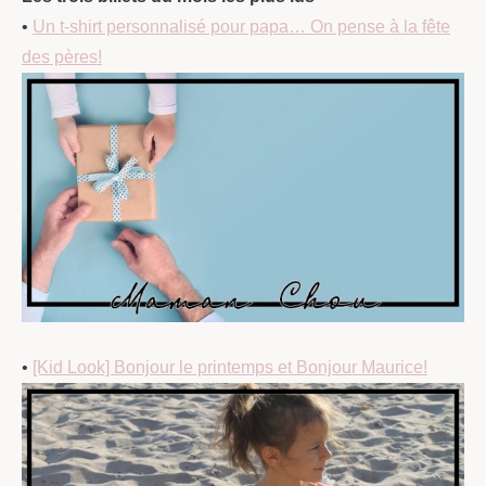
•
Un t-shirt personnalisé pour papa… On pense à la fête
des pères!
•
[Kid Look] Bonjour le printemps et Bonjour Maurice!