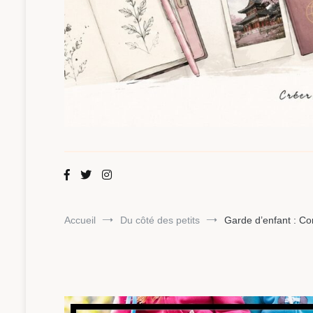
Maman Chou
Créer, partager, explorer.
Accueil
Du côté des petits
Garde d’enfant : C