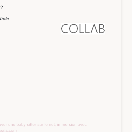
 ?
icle.
uver une baby-sitter sur le net, immersion avec
pala.com