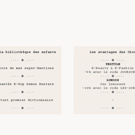
la bibliothèque des enfants
Les avantages des Cho
···· ❀ ····
···· ❀ ····
YESTYLE
ivre de mes super-émotions
K-Beauty & K-Fashion
-5% avec le code JOURSCH
···· ❀ ····
···· ❀ ····
LUMIOS
eautés K-Pop Demon Hunters
Jeu lumineux
-10% avec le code LXZ-2OB
···· ❀ ····
···· ❀ ····
 tout premier dictionnaire
-
···· ❀ ····
···· ❀ ····