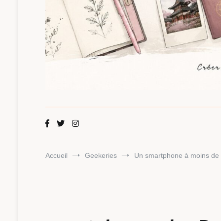
Maman Chou
Créer, partager, explorer.
Accueil
Geekeries
Un smartphone à moins de 