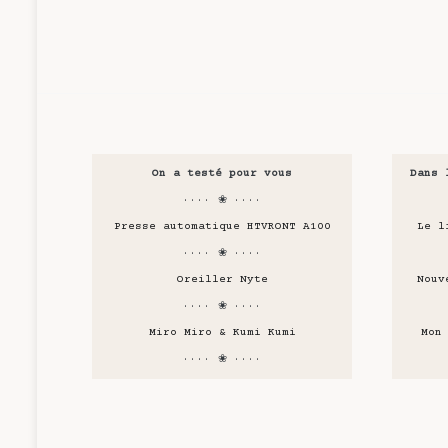
On a testé pour vous
Dans 
···· ❀ ····
Presse automatique HTVRONT A100
Le l
···· ❀ ····
Oreiller Nyte
Nouv
···· ❀ ····
Miro Miro & Kumi Kumi
Mon
···· ❀ ····