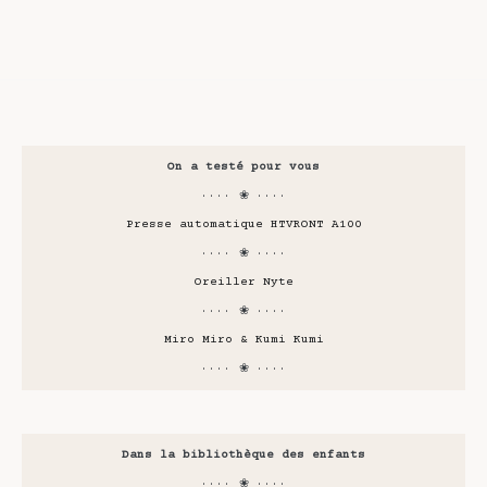
On a testé pour vous
···· ❀ ····
Presse automatique HTVRONT A100
···· ❀ ····
Oreiller Nyte
···· ❀ ····
Miro Miro & Kumi Kumi
···· ❀ ····
Dans la bibliothèque des enfants
···· ❀ ····