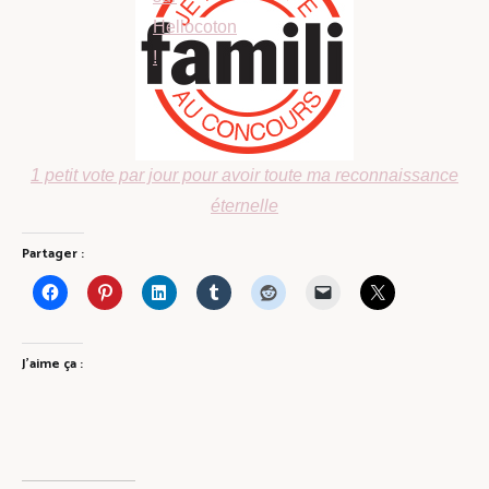
1 petit vote par jour pour avoir toute ma reconnaissance
éternelle
Partager :
J’aime ça :