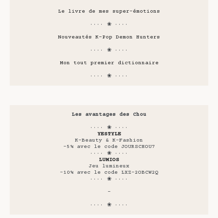
Le livre de mes super-émotions
···· ❀ ····
Nouveautés K-Pop Demon Hunters
···· ❀ ····
Mon tout premier dictionnaire
···· ❀ ····
Les avantages des Chou
···· ❀ ····
YESTYLE
K-Beauty & K-Fashion
-5% avec le code JOURSCHOU7
···· ❀ ····
LUMIOS
Jeu lumineux
-10% avec le code LXZ-2OBCW2Q
···· ❀ ····
-
···· ❀ ····