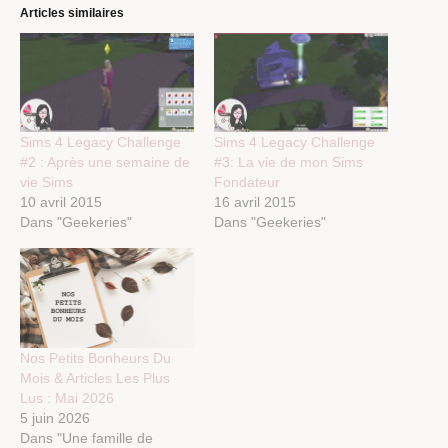
Articles similaires
Sims 4 Legacy Challenge
Sims 4 Legacy Challenge
#2 : Après une semaine de
#3: La vie de mon Sims
vie Sims
Fondateur
10 avril 2015
16 avril 2015
Dans "Geekeries"
Dans "Geekeries"
Nos Petits Bonheurs Du
Mois & Articles Les Plus
Lus : Mai 2026
5 juin 2026
Dans "Une famille de