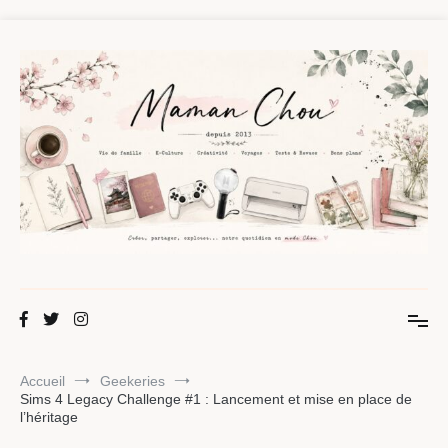
Aller
au
contenu
Maman Chou
Créer, partager, explorer.
Accueil
Geekeries
Sims 4 Legacy Challenge #1 : Lancement et mise en place de
l’héritage