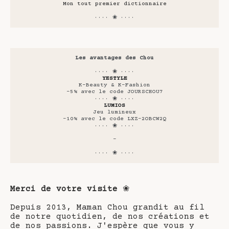
Mon tout premier dictionnaire
···· ❀ ····
Les avantages des Chou
···· ❀ ····
YESTYLE
K-Beauty & K-Fashion
-5% avec le code JOURSCHOU7
···· ❀ ····
LUMIOS
Jeu lumineux
-10% avec le code LXZ-2OBCW2Q
···· ❀ ····
-
···· ❀ ····
Merci de votre visite
❀
Depuis 2013, Maman Chou grandit au fil
de notre quotidien, de nos créations et
de nos passions. J'espère que vous y