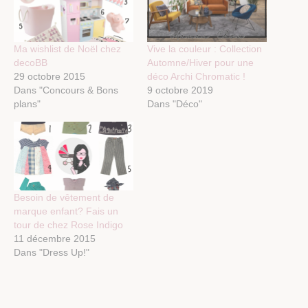
Ma wishlist de Noël chez
Vive la couleur : Collection
decoBB
Automne/Hiver pour une
29 octobre 2015
déco Archi Chromatic !
Dans "Concours & Bons
9 octobre 2019
plans"
Dans "Déco"
Besoin de vêtement de
marque enfant? Fais un
tour de chez Rose Indigo
11 décembre 2015
Dans "Dress Up!"