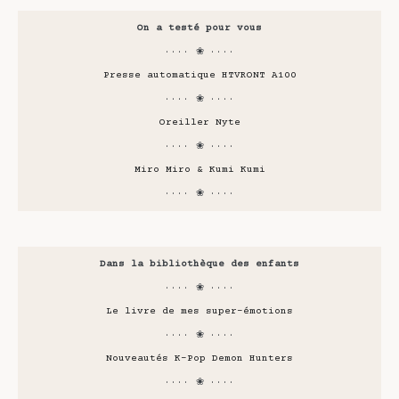
On a testé pour vous
···· ❀ ····
Presse automatique HTVRONT A100
···· ❀ ····
Oreiller Nyte
···· ❀ ····
Miro Miro & Kumi Kumi
···· ❀ ····
Dans la bibliothèque des enfants
···· ❀ ····
Le livre de mes super-émotions
···· ❀ ····
Nouveautés K-Pop Demon Hunters
···· ❀ ····