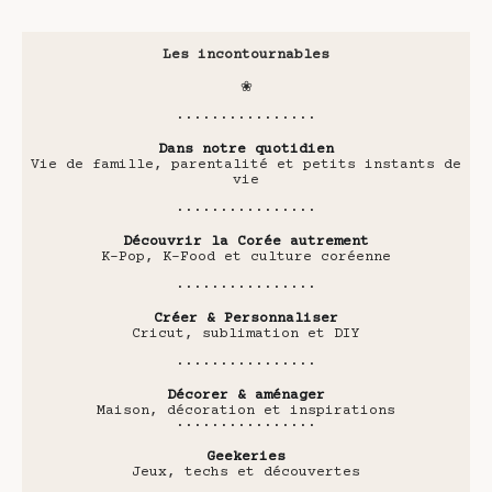
Les incontournables
❀
················
Dans notre quotidien
Vie de famille, parentalité et petits instants de
vie
················
Découvrir la Corée autrement
K-Pop, K-Food et culture coréenne
················
Créer & Personnaliser
Cricut, sublimation et DIY
················
Décorer & aménager
Maison, décoration et inspirations
················
Geekeries
Jeux, techs et découvertes