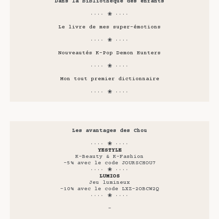
Dans la bibliothèque des enfants
···· ❀ ····
Le livre de mes super-émotions
···· ❀ ····
Nouveautés K-Pop Demon Hunters
···· ❀ ····
Mon tout premier dictionnaire
···· ❀ ····
Les avantages des Chou
···· ❀ ····
YESTYLE
K-Beauty & K-Fashion
-5% avec le code JOURSCHOU7
···· ❀ ····
LUMIOS
Jeu lumineux
-10% avec le code LXZ-2OBCW2Q
···· ❀ ····
-