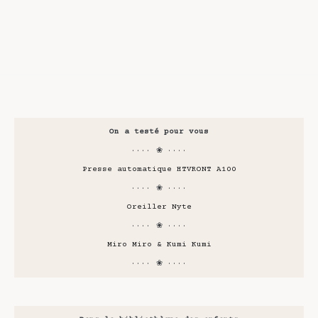
On a testé pour vous
···· ❀ ····
Presse automatique HTVRONT A100
···· ❀ ····
Oreiller Nyte
···· ❀ ····
Miro Miro & Kumi Kumi
···· ❀ ····