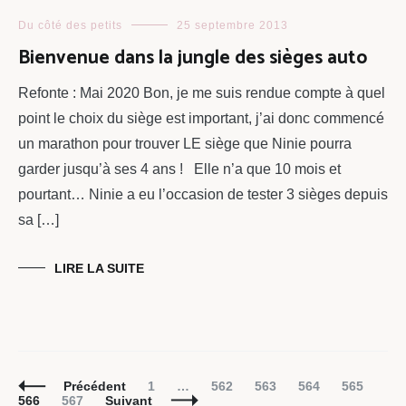
Du côté des petits
25 septembre 2013
Bienvenue dans la jungle des sièges auto
Refonte : Mai 2020 Bon, je me suis rendue compte à quel
point le choix du siège est important, j’ai donc commencé
un marathon pour trouver LE siège que Ninie pourra
garder jusqu’à ses 4 ans ! Elle n’a que 10 mois et
pourtant… Ninie a eu l’occasion de tester 3 sièges depuis
sa […]
LIRE LA SUITE
Navigation
Page
Page
Page
Page
Page
Pag
Précédent
1
…
562
563
564
565
des
Page
566
567
Suivant