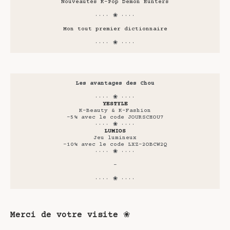
Nouveautés K-Pop Demon Hunters
···· ❀ ····
Mon tout premier dictionnaire
···· ❀ ····
Les avantages des Chou
···· ❀ ····
YESTYLE
K-Beauty & K-Fashion
-5% avec le code JOURSCHOU7
···· ❀ ····
LUMIOS
Jeu lumineux
-10% avec le code LXZ-2OBCW2Q
···· ❀ ····
-
···· ❀ ····
Merci de votre visite
❀