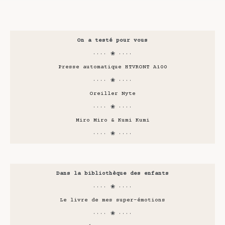
On a testé pour vous
···· ❀ ····
Presse automatique HTVRONT A100
···· ❀ ····
Oreiller Nyte
···· ❀ ····
Miro Miro & Kumi Kumi
···· ❀ ····
Dans la bibliothèque des enfants
···· ❀ ····
Le livre de mes super-émotions
···· ❀ ····