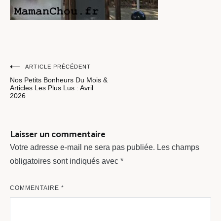
Navigation
ARTICLE PRÉCÉDENT
Nos Petits Bonheurs Du Mois &
de
Articles Les Plus Lus : Avril
2026
l’article
Laisser un commentaire
Votre adresse e-mail ne sera pas publiée.
Les champs
obligatoires sont indiqués avec
*
COMMENTAIRE
*