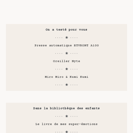
On a testé pour vous
···· ❀ ····
Presse automatique HTVRONT A100
···· ❀ ····
Oreiller Nyte
···· ❀ ····
Miro Miro & Kumi Kumi
···· ❀ ····
Dans la bibliothèque des enfants
···· ❀ ····
Le livre de mes super-émotions
···· ❀ ····