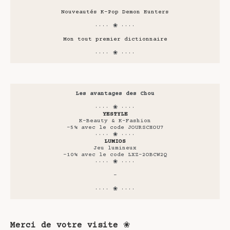
Nouveautés K-Pop Demon Hunters
···· ❀ ····
Mon tout premier dictionnaire
···· ❀ ····
Les avantages des Chou
···· ❀ ····
YESTYLE
K-Beauty & K-Fashion
-5% avec le code JOURSCHOU7
···· ❀ ····
LUMIOS
Jeu lumineux
-10% avec le code LXZ-2OBCW2Q
···· ❀ ····
-
···· ❀ ····
Merci de votre visite
❀