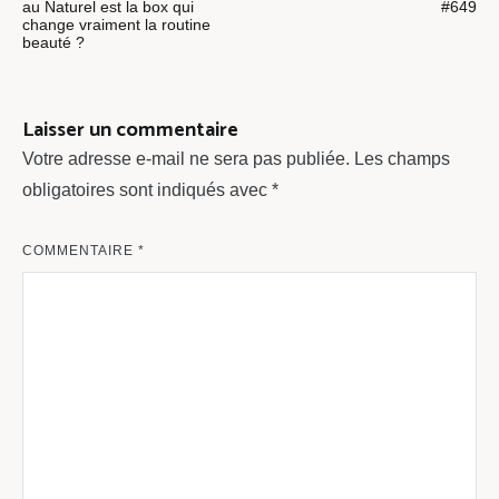
de
au Naturel est la box qui
#649
change vraiment la routine
l’article
beauté ?
Laisser un commentaire
Votre adresse e-mail ne sera pas publiée.
Les champs
obligatoires sont indiqués avec
*
COMMENTAIRE
*