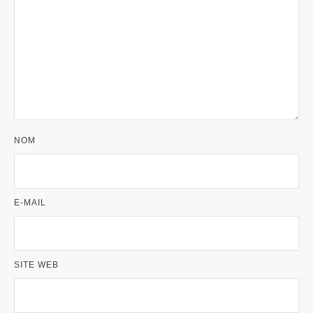
NOM
E-MAIL
SITE WEB