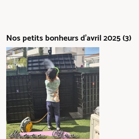
Nos petits bonheurs d’avril 2025 (3)