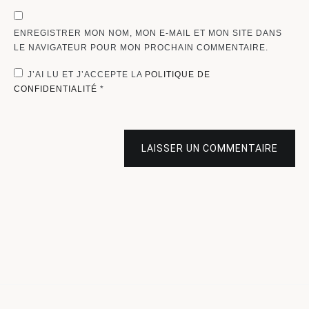
ENREGISTRER MON NOM, MON E-MAIL ET MON SITE DANS
LE NAVIGATEUR POUR MON PROCHAIN COMMENTAIRE.
J’AI LU ET J’ACCEPTE LA
POLITIQUE DE
CONFIDENTIALITÉ
*
LAISSER UN COMMENTAIRE