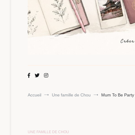
Maman Chou
Créer, partager, explorer.
Accueil
Une famille de Chou
Mum To Be Party 
UNE FAMILLE DE CHOU