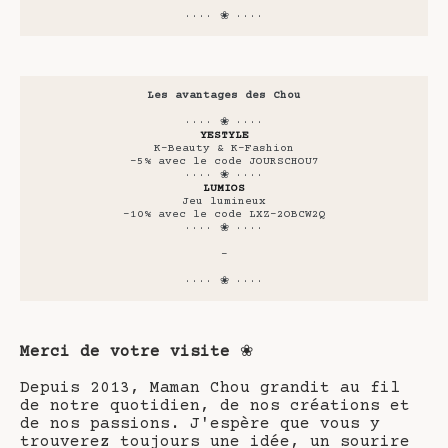
···· ❀ ····
Les avantages des Chou
···· ❀ ····
YESTYLE
K-Beauty & K-Fashion
-5% avec le code JOURSCHOU7
···· ❀ ····
LUMIOS
Jeu lumineux
-10% avec le code LXZ-2OBCW2Q
···· ❀ ····
-
···· ❀ ····
Merci de votre visite
❀
Depuis 2013, Maman Chou grandit au fil
de notre quotidien, de nos créations et
de nos passions. J'espère que vous y
trouverez toujours une idée, un sourire