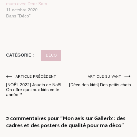
murs avec Dear Sam
11 octobre 2020
Dans "Déco"
CATÉGORIE :
DÉCO
Navigation
ARTICLE PRÉCÉDENT
ARTICLE SUIVANT
[NOËL 2022] Jouets de Noël.
[Déco des kids] Des petits chats
de
On offre quoi aux kids cette
année ?
l’article
2 commentaires pour “
Mon avis sur Gallerix : des
cadres et des posters de qualité pour ma déco
”