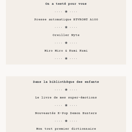
On a testé pour vous
···· ❀ ····
Presse automatique HTVRONT A100
···· ❀ ····
Oreiller Nyte
···· ❀ ····
Miro Miro & Kumi Kumi
···· ❀ ····
Dans la bibliothèque des enfants
···· ❀ ····
Le livre de mes super-émotions
···· ❀ ····
Nouveautés K-Pop Demon Hunters
···· ❀ ····
Mon tout premier dictionnaire