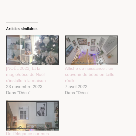
Articles similaires
[NOËL 2023] Et la
Affiche de naissance : un
magie/déco de Noël
souvenir de bébé en taille
s’installe à la maison…
réelle
23 novembre 2023
7 avril 2022
Dans "Déco"
Dans "Déco"
De l’élégance sur mes