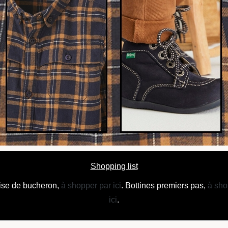
Shopping list
ise de bucheron,
à shopper par ici
. Bottines premiers pas,
à sho
ici
.