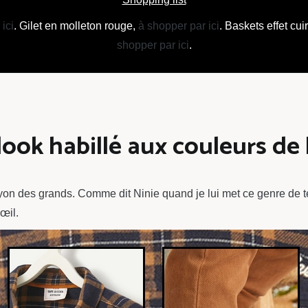
ici
. Gilet en molleton rouge,
à shopper par ici
. Baskets effet cui
shopper par ici
.
 look habillé aux couleurs d
on des grands. Comme dit Ninie quand je lui met ce genre de ten
œil.