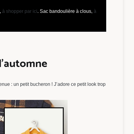
r,
à shopper par ici
. Sac bandoulière à clous,
à
e l’automne
ue : un petit bucheron ! J’adore ce petit look trop