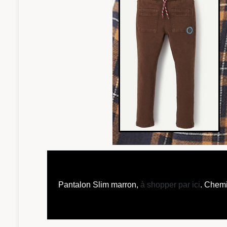
Pantalon Slim marron,
à shopper par ici
. Chem