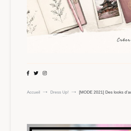
Maman Chou
Créer, partager, explorer.
Accueil
Dress Up!
[MODE 2021] Des looks d’aut