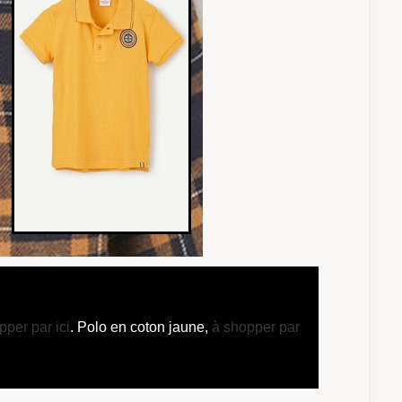
pper par ici
. Polo en coton jaune,
à shopper par