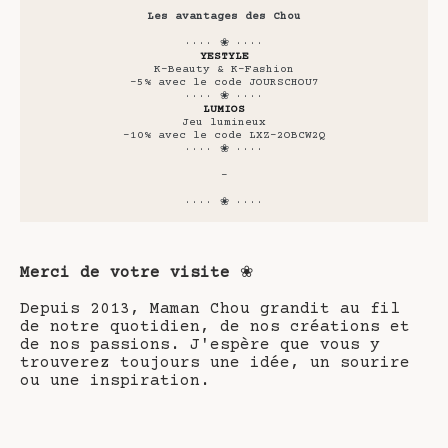
Les avantages des Chou
···· ❀ ····
YESTYLE
K-Beauty & K-Fashion
-5% avec le code JOURSCHOU7
···· ❀ ····
LUMIOS
Jeu lumineux
-10% avec le code LXZ-2OBCW2Q
···· ❀ ····
-
···· ❀ ····
Merci de votre visite
❀
Depuis 2013, Maman Chou grandit au fil
de notre quotidien, de nos créations et
de nos passions. J'espère que vous y
trouverez toujours une idée, un sourire
ou une inspiration.