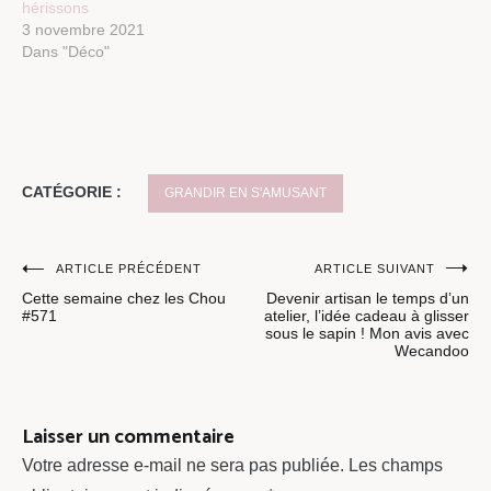
hérissons
3 novembre 2021
Dans "Déco"
CATÉGORIE :
GRANDIR EN S'AMUSANT
Navigation
ARTICLE PRÉCÉDENT
ARTICLE SUIVANT
Cette semaine chez les Chou
Devenir artisan le temps d’un
de
#571
atelier, l’idée cadeau à glisser
sous le sapin ! Mon avis avec
l’article
Wecandoo
Laisser un commentaire
Votre adresse e-mail ne sera pas publiée.
Les champs