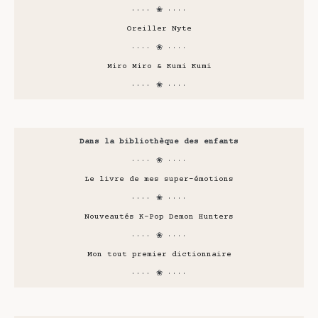
···· ❀ ····
Oreiller Nyte
···· ❀ ····
Miro Miro & Kumi Kumi
···· ❀ ····
Dans la bibliothèque des enfants
···· ❀ ····
Le livre de mes super-émotions
···· ❀ ····
Nouveautés K-Pop Demon Hunters
···· ❀ ····
Mon tout premier dictionnaire
···· ❀ ····