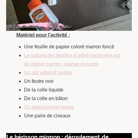
Matériel pour l’activité :
Une feuille de papier coloré marron foncé
Le gabarit des feuilles d’arbre imprimées sur
du papier marron, orange et rouge
Un œil adhésif mobile
Un feutre noir
De la colle liquide
De la colle en bâton
Un petit pompon rouge
Une paire de ciseaux
Le hérisson mignon : déroulement de