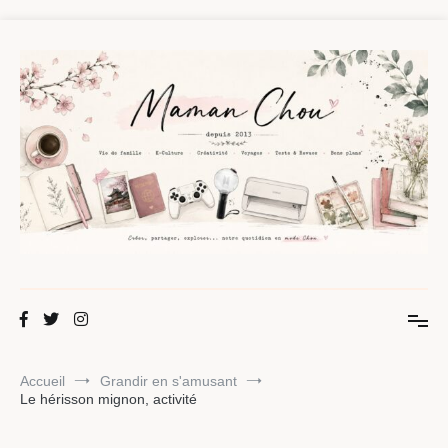
Aller
au
contenu
Maman Chou
Créer, partager, explorer.
Accueil
Grandir en s'amusant
Le hérisson mignon, activité