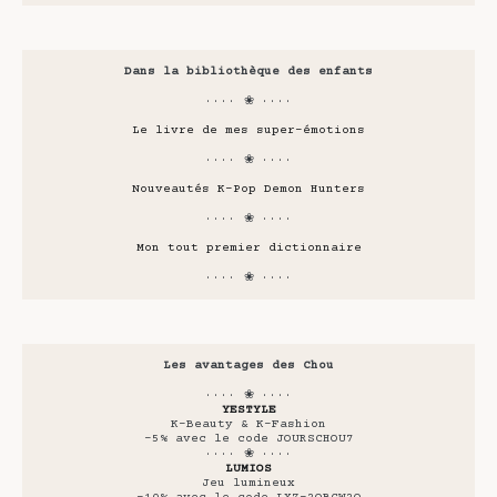
Dans la bibliothèque des enfants
···· ❀ ····
Le livre de mes super-émotions
···· ❀ ····
Nouveautés K-Pop Demon Hunters
···· ❀ ····
Mon tout premier dictionnaire
···· ❀ ····
Les avantages des Chou
···· ❀ ····
YESTYLE
K-Beauty & K-Fashion
-5% avec le code JOURSCHOU7
···· ❀ ····
LUMIOS
Jeu lumineux