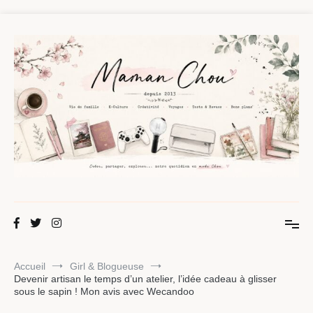
Aller
au
contenu
Maman Chou
Créer, partager, explorer.
Accueil
Girl & Blogueuse
Devenir artisan le temps d’un atelier, l’idée cadeau à glisser
sous le sapin ! Mon avis avec Wecandoo