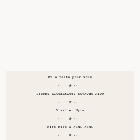
On a testé pour vous
···· ❀ ····
Presse automatique HTVRONT A100
···· ❀ ····
Oreiller Nyte
···· ❀ ····
Miro Miro & Kumi Kumi
···· ❀ ····