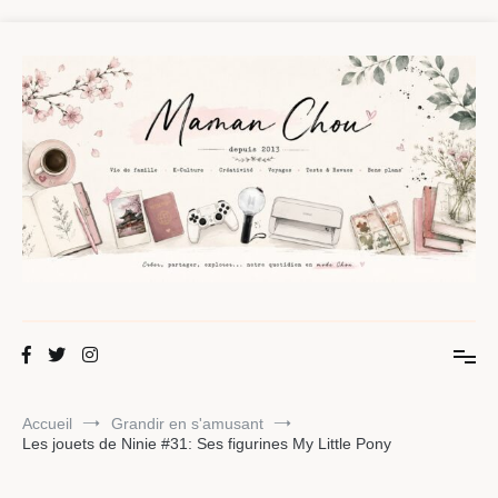
Aller
au
contenu
Maman Chou
Créer, partager, explorer.
Accueil
Grandir en s'amusant
Les jouets de Ninie #31: Ses figurines My Little Pony