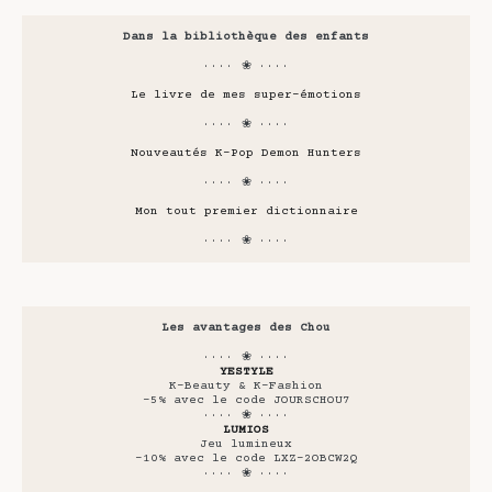
Dans la bibliothèque des enfants
···· ❀ ····
Le livre de mes super-émotions
···· ❀ ····
Nouveautés K-Pop Demon Hunters
···· ❀ ····
Mon tout premier dictionnaire
···· ❀ ····
Les avantages des Chou
···· ❀ ····
YESTYLE
K-Beauty & K-Fashion
-5% avec le code JOURSCHOU7
···· ❀ ····
LUMIOS
Jeu lumineux
-10% avec le code LXZ-2OBCW2Q
···· ❀ ····