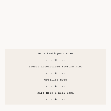
On a testé pour vous
···· ❀ ····
Presse automatique HTVRONT A100
···· ❀ ····
Oreiller Nyte
···· ❀ ····
Miro Miro & Kumi Kumi
···· ❀ ····