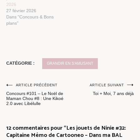
2026
27 février 2026
Dans "Concours & Bons
plans"
CATÉGORIE :
GRANDIR EN S'AMUSANT
Navigation
ARTICLE PRÉCÉDENT
ARTICLE SUIVANT
Concours #101 – Le Noël de
Toi + Moi, 7 ans déjà
de
Maman Chou #8 : Une Kikoé
2.0 avec Libélulle
l’article
12 commentaires pour “
Les jouets de Ninie #32:
Capitaine Mémo de Cartooneo – Dans ma BAL