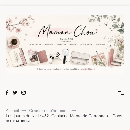
Aller
au
contenu
Maman Chou
Créer, partager, explorer.
Accueil
Grandir en s'amusant
Les jouets de Ninie #32: Capitaine Mémo de Cartooneo – Dans
ma BAL #164