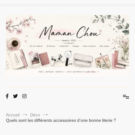
Aller
au
contenu
Maman Chou
Créer, partager, explorer.
Accueil
Déco
Quels sont les différents accessoires d’une bonne literie ?