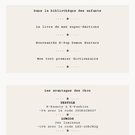
Dans la bibliothèque des enfants
···· ❀ ····
Le livre de mes super-émotions
···· ❀ ····
Nouveautés K-Pop Demon Hunters
···· ❀ ····
Mon tout premier dictionnaire
···· ❀ ····
Les avantages des Chou
···· ❀ ····
YESTYLE
K-Beauty & K-Fashion
-5% avec le code JOURSCHOU7
···· ❀ ····
LUMIOS
Jeu lumineux
-10% avec le code LXZ-2OBCW2Q
···· ❀ ····