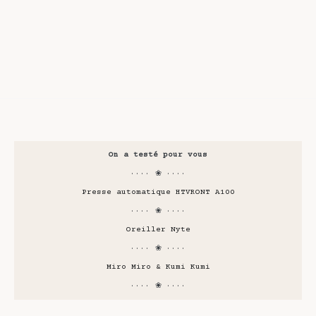
On a testé pour vous
···· ❀ ····
Presse automatique HTVRONT A100
···· ❀ ····
Oreiller Nyte
···· ❀ ····
Miro Miro & Kumi Kumi
···· ❀ ····