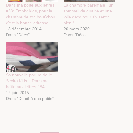
Dans ma boîte aux lettres
La chambre parentale : un
#33: Emob4Kids, pour la
sommeil de qualité et une
chambre de ton bout’chou
jolie déco pour s’y sentir
c’est la bonne adresse!
bien !
18 décembre 2014
20 mars 2020
Dans "Déco"
Dans "Déco"
Sa nouvelle parure de lit
Sevira Kids – Dans ma
boîte aux lettres #84
12 juin 2015
Dans "Du côté des petits"