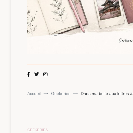
Maman Chou
Créer, partager, explorer.
Accueil
Geekeries
Dans ma boite aux lettres 
GEEKERIES