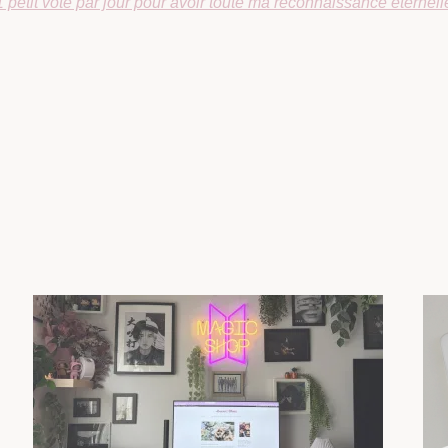
1 petit vote par jour pour avoir toute ma reconnaissance éternell