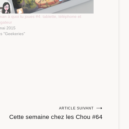
an à quoi tu joues #4: tablette, téléphone et
igateur
mai 2015
s "Geekeries"
ARTICLE SUIVANT
Cette semaine chez les Chou #64