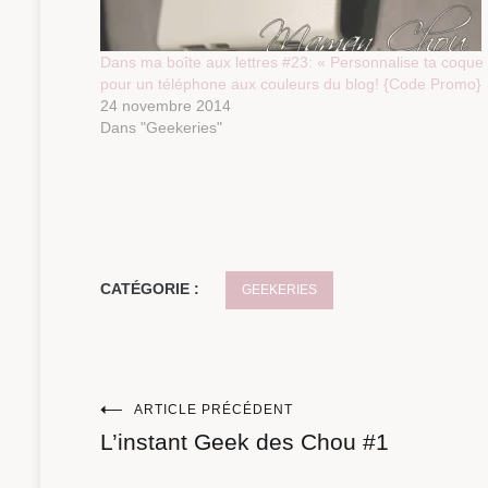
Dans ma boîte aux lettres #23: « Personnalise ta coque
pour un téléphone aux couleurs du blog! {Code Promo}
24 novembre 2014
Dans "Geekeries"
CATÉGORIE :
GEEKERIES
Navigation
ARTICLE PRÉCÉDENT
L’instant Geek des Chou #1
de