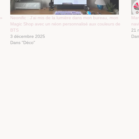
 »
Neonific : J’ai mis de la lumière dans mon bureau, mon
Mam
Magic Shop avec un néon personnalisé aux couleurs de
nav
BTS
21 
3 décembre 2025
Dan
Dans "Déco"