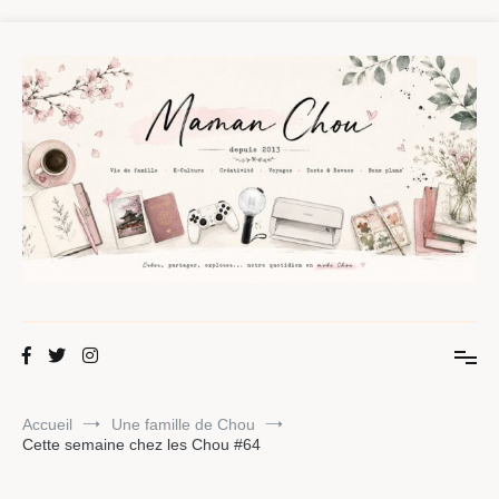
Aller
au
contenu
Maman Chou
Créer, partager, explorer.
Accueil
Une famille de Chou
Cette semaine chez les Chou #64