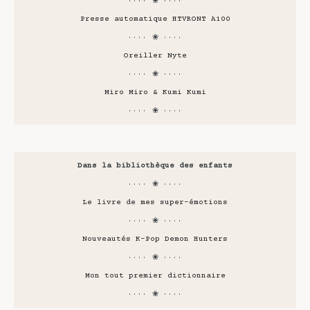
···· ❀ ····
Presse automatique HTVRONT A100
···· ❀ ····
Oreiller Nyte
···· ❀ ····
Miro Miro & Kumi Kumi
···· ❀ ····
Dans la bibliothèque des enfants
···· ❀ ····
Le livre de mes super-émotions
···· ❀ ····
Nouveautés K-Pop Demon Hunters
···· ❀ ····
Mon tout premier dictionnaire
···· ❀ ····