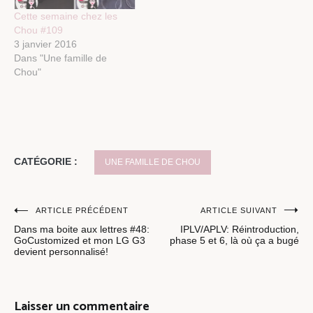
Cette semaine chez les
Chou #109
3 janvier 2016
Dans "Une famille de
Chou"
CATÉGORIE :
UNE FAMILLE DE CHOU
Navigation
ARTICLE PRÉCÉDENT
ARTICLE SUIVANT
Dans ma boite aux lettres #48:
IPLV/APLV: Réintroduction,
de
GoCustomized et mon LG G3
phase 5 et 6, là où ça a bugé
devient personnalisé!
l’article
Laisser un commentaire