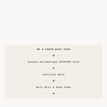
On a testé pour vous
···· ❀ ····
Presse automatique HTVRONT A100
···· ❀ ····
Oreiller Nyte
···· ❀ ····
Miro Miro & Kumi Kumi
···· ❀ ····