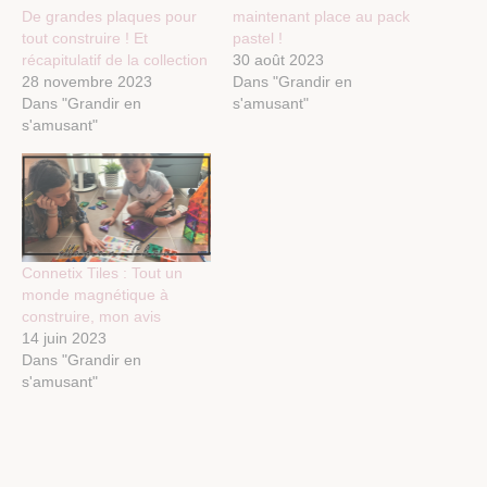
De grandes plaques pour
maintenant place au pack
tout construire ! Et
pastel !
récapitulatif de la collection
30 août 2023
28 novembre 2023
Dans "Grandir en
Dans "Grandir en
s'amusant"
s'amusant"
Connetix Tiles : Tout un
monde magnétique à
construire, mon avis
14 juin 2023
Dans "Grandir en
s'amusant"