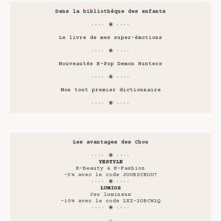
Dans la bibliothèque des enfants
···· ❀ ····
Le livre de mes super-émotions
···· ❀ ····
Nouveautés K-Pop Demon Hunters
···· ❀ ····
Mon tout premier dictionnaire
···· ❀ ····
Les avantages des Chou
···· ❀ ····
YESTYLE
K-Beauty & K-Fashion
-5% avec le code JOURSCHOU7
···· ❀ ····
LUMIOS
Jeu lumineux
-10% avec le code LXZ-2OBCW2Q
···· ❀ ····
-