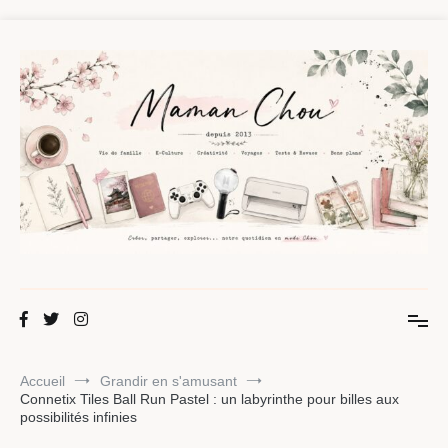
Aller
au
contenu
Maman Chou
Créer, partager, explorer.
Accueil
Grandir en s'amusant
Connetix Tiles Ball Run Pastel : un labyrinthe pour billes aux
possibilités infinies