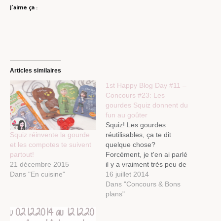
J’aime ça :
Articles similaires
1st Happy Blog Day #11 –
Concours #23: Les
gourdes Squiz donnent du
fun au goûter
Squiz! Les gourdes
Squiz réinvente la gourde
réutilisables, ça te dit
et les compotes te suivent
quelque chose?
partout!
Forcément, je t'en ai parlé
21 décembre 2015
il y a vraiment très peu de
Dans "En cuisine"
temps dans ce billet.
16 juillet 2014
Souviens-toi ce test où je
Dans "Concours & Bons
te disais que ces gourdes
plans"
sont vraiment au top et où
je t'ai bien fait comprendre