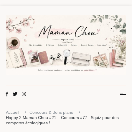
Aller
au
contenu
Maman Chou
Créer, partager, explorer.
Accueil
Concours & Bons plans
Happy 2 Maman Chou #21 – Concours #77 : Squiz pour des
compotes écologiques !