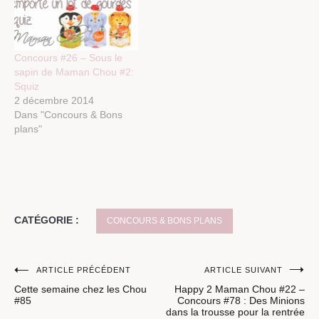
qu'elles sont
indispensables! La…
Concours #26 – Sous le
sapin de Maman Chou #2:
Squiz
2 décembre 2014
Dans "Concours & Bons
plans"
CATÉGORIE :
CONCOURS & BONS PLANS
Navigation
ARTICLE PRÉCÉDENT
ARTICLE SUIVANT
Cette semaine chez les Chou
Happy 2 Maman Chou #22 –
de
#85
Concours #78 : Des Minions
dans la trousse pour la rentrée