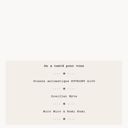
On a testé pour vous
···· ❀ ····
Presse automatique HTVRONT A100
···· ❀ ····
Oreiller Nyte
···· ❀ ····
Miro Miro & Kumi Kumi
···· ❀ ····