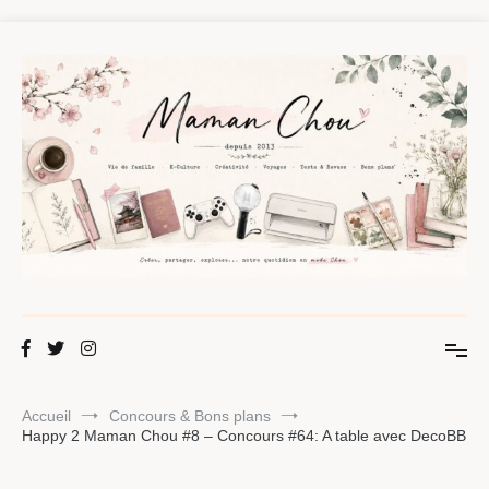
Aller
au
contenu
Maman Chou
Créer, partager, explorer.
Accueil
Concours & Bons plans
Happy 2 Maman Chou #8 – Concours #64: A table avec DecoBB