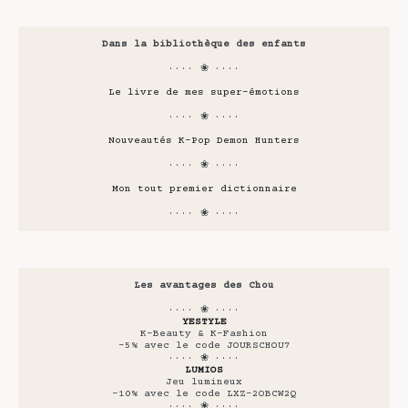
Dans la bibliothèque des enfants
···· ❀ ····
Le livre de mes super-émotions
···· ❀ ····
Nouveautés K-Pop Demon Hunters
···· ❀ ····
Mon tout premier dictionnaire
···· ❀ ····
Les avantages des Chou
···· ❀ ····
YESTYLE
K-Beauty & K-Fashion
-5% avec le code JOURSCHOU7
···· ❀ ····
LUMIOS
Jeu lumineux
-10% avec le code LXZ-2OBCW2Q
···· ❀ ····