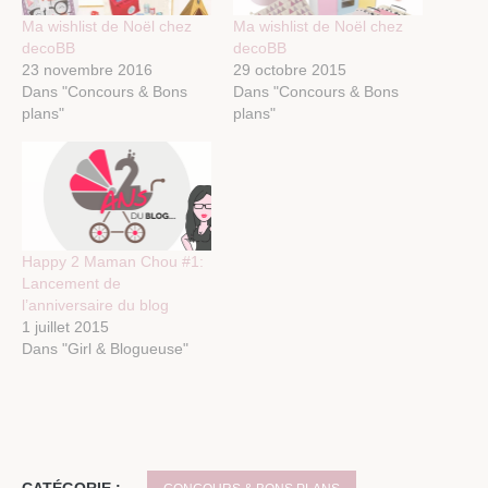
Ma wishlist de Noël chez
Ma wishlist de Noël chez
decoBB
decoBB
23 novembre 2016
29 octobre 2015
Dans "Concours & Bons
Dans "Concours & Bons
plans"
plans"
Happy 2 Maman Chou #1:
Lancement de
l’anniversaire du blog
1 juillet 2015
Dans "Girl & Blogueuse"
CATÉGORIE :