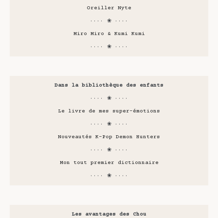
Oreiller Nyte
···· ❀ ····
Miro Miro & Kumi Kumi
···· ❀ ····
Dans la bibliothèque des enfants
···· ❀ ····
Le livre de mes super-émotions
···· ❀ ····
Nouveautés K-Pop Demon Hunters
···· ❀ ····
Mon tout premier dictionnaire
···· ❀ ····
Les avantages des Chou