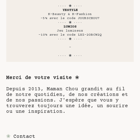
···· ❀ ····
YESTYLE
K-Beauty & K-Fashion
-5% avec le code JOURSCHOU7
···· ❀ ····
LUMIOS
Jeu lumineux
-10% avec le code LXZ-2OBCW2Q
···· ❀ ····
-
···· ❀ ····
Merci de votre visite
❀
Depuis 2013, Maman Chou grandit au fil
de notre quotidien, de nos créations et
de nos passions. J'espère que vous y
trouverez toujours une idée, un sourire
ou une inspiration.
❀
Contact