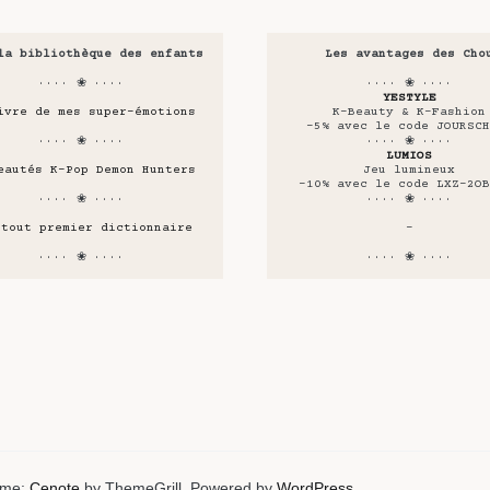
la bibliothèque des enfants
Les avantages des Cho
···· ❀ ····
···· ❀ ····
YESTYLE
ivre de mes super-émotions
K-Beauty & K-Fashion
-5% avec le code JOURSCH
···· ❀ ····
···· ❀ ····
LUMIOS
eautés K-Pop Demon Hunters
Jeu lumineux
-10% avec le code LXZ-2OB
···· ❀ ····
···· ❀ ····
 tout premier dictionnaire
-
···· ❀ ····
···· ❀ ····
heme:
Cenote
by ThemeGrill. Powered by
WordPress
.