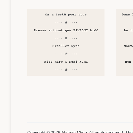
On a testé pour vous
Dans 
···· ❀ ····
Presse automatique HTVRONT A100
Le l
···· ❀ ····
Oreiller Nyte
Nouv
···· ❀ ····
Miro Miro & Kumi Kumi
Mon
···· ❀ ····
Copyright © 2026
Maman Chou
. All rights reserved. T