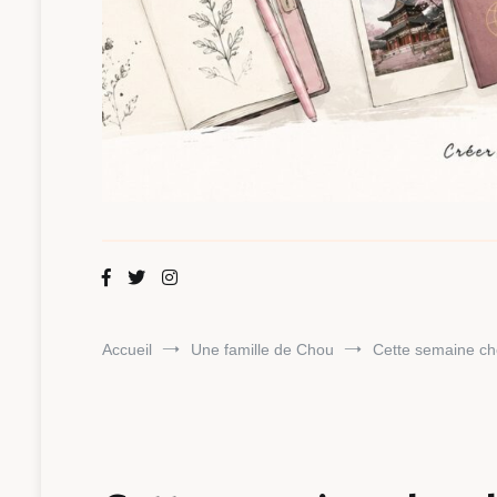
Maman Chou
Créer, partager, explorer.
Accueil
Une famille de Chou
Cette semaine ch