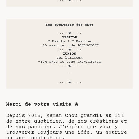
···· ❀ ····
Les avantages des Chou
···· ❀ ····
YESTYLE
K-Beauty & K-Fashion
-5% avec le code JOURSCHOU7
···· ❀ ····
LUMIOS
Jeu lumineux
-10% avec le code LXZ-2OBCW2Q
···· ❀ ····
-
···· ❀ ····
Merci de votre visite
❀
Depuis 2013, Maman Chou grandit au fil
de notre quotidien, de nos créations et
de nos passions. J'espère que vous y
trouverez toujours une idée, un sourire
ou une inspiration.