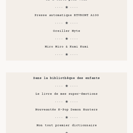
···· ❀ ····
Presse automatique HTVRONT A100
···· ❀ ····
Oreiller Nyte
···· ❀ ····
Miro Miro & Kumi Kumi
···· ❀ ····
Dans la bibliothèque des enfants
···· ❀ ····
Le livre de mes super-émotions
···· ❀ ····
Nouveautés K-Pop Demon Hunters
···· ❀ ····
Mon tout premier dictionnaire