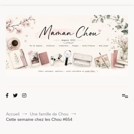
Aller
au
contenu
Maman Chou
Créer, partager, explorer.
Accueil
Une famille de Chou
Cette semaine chez les Chou #654