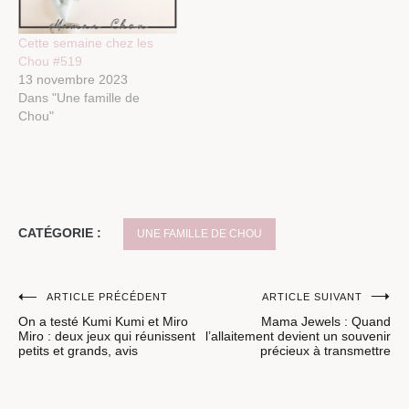
Cette semaine chez les
Chou #519
13 novembre 2023
Dans "Une famille de
Chou"
CATÉGORIE :
UNE FAMILLE DE CHOU
Navigation
ARTICLE PRÉCÉDENT
ARTICLE SUIVANT
On a testé Kumi Kumi et Miro
Mama Jewels : Quand
de
Miro : deux jeux qui réunissent
l’allaitement devient un souvenir
petits et grands, avis
précieux à transmettre
l’article