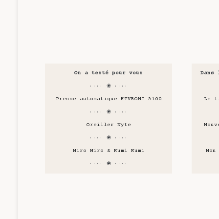
On a testé pour vous
Dans 
···· ❀ ····
Presse automatique HTVRONT A100
Le l
···· ❀ ····
Oreiller Nyte
Nouv
···· ❀ ····
Miro Miro & Kumi Kumi
Mon
···· ❀ ····