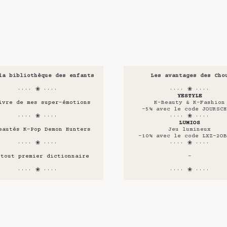
la bibliothèque des enfants
Les avantages des Cho
···· ❀ ····
···· ❀ ····
YESTYLE
ivre de mes super-émotions
K-Beauty & K-Fashion
-5% avec le code JOURSCH
···· ❀ ····
···· ❀ ····
LUMIOS
eautés K-Pop Demon Hunters
Jeu lumineux
-10% avec le code LXZ-2OB
···· ❀ ····
···· ❀ ····
 tout premier dictionnaire
-
···· ❀ ····
···· ❀ ····