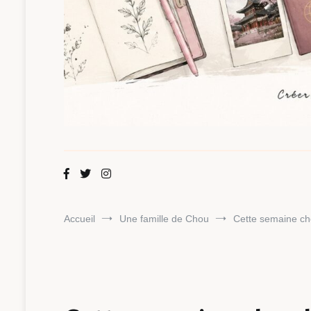
Maman Chou
Créer, partager, explorer.
Accueil
Une famille de Chou
Cette semaine ch