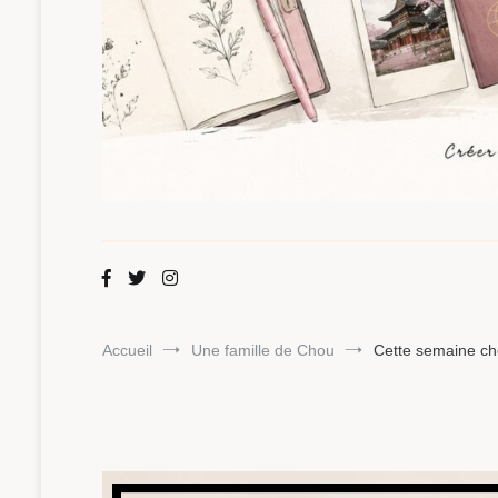
Maman Chou
Créer, partager, explorer.
Accueil
Une famille de Chou
Cette semaine ch