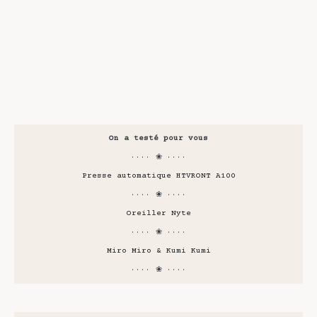
On a testé pour vous
···· ❀ ····
Presse automatique HTVRONT A100
···· ❀ ····
Oreiller Nyte
···· ❀ ····
Miro Miro & Kumi Kumi
···· ❀ ····