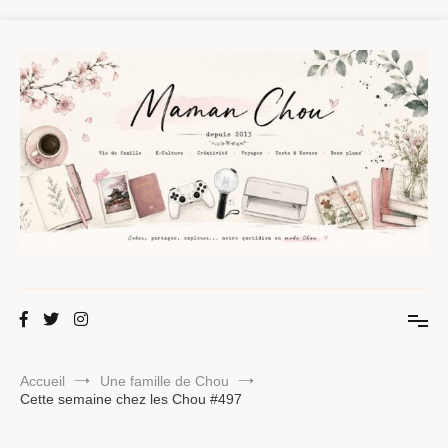
Aller
au
contenu
Maman Chou
Créer, partager, explorer.
Accueil
Une famille de Chou
Cette semaine chez les Chou #497