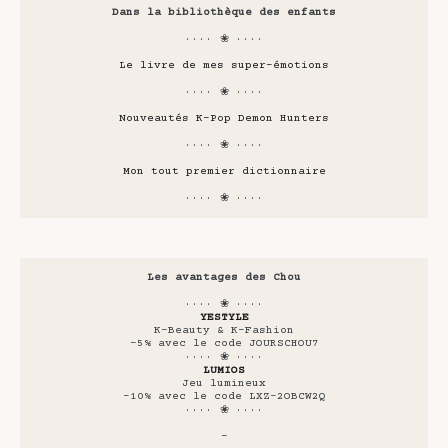
Dans la bibliothèque des enfants
···· ❀ ····
Le livre de mes super-émotions
···· ❀ ····
Nouveautés K-Pop Demon Hunters
···· ❀ ····
Mon tout premier dictionnaire
···· ❀ ····
Les avantages des Chou
···· ❀ ····
YESTYLE
K-Beauty & K-Fashion
-5% avec le code JOURSCHOU7
···· ❀ ····
LUMIOS
Jeu lumineux
-10% avec le code LXZ-2OBCW2Q
···· ❀ ····
-