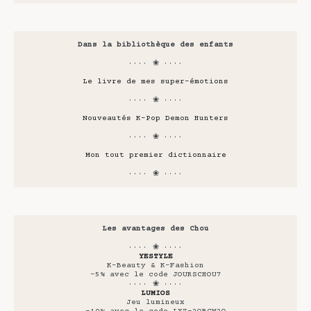
Dans la bibliothèque des enfants
···· ❀ ····
Le livre de mes super-émotions
···· ❀ ····
Nouveautés K-Pop Demon Hunters
···· ❀ ····
Mon tout premier dictionnaire
···· ❀ ····
Les avantages des Chou
···· ❀ ····
YESTYLE
K-Beauty & K-Fashion
-5% avec le code JOURSCHOU7
···· ❀ ····
LUMIOS
Jeu lumineux