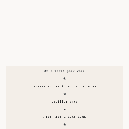
On a testé pour vous
···· ❀ ····
Presse automatique HTVRONT A100
···· ❀ ····
Oreiller Nyte
···· ❀ ····
Miro Miro & Kumi Kumi
···· ❀ ····