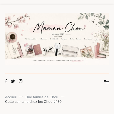
Aller
au
contenu
Maman Chou
Créer, partager, explorer.
Accueil
Une famille de Chou
Cette semaine chez les Chou #430