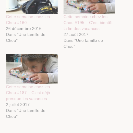
Cette semaine chez les
Cette semaine chez les
Chou #160
Chou #195 – C’est bientôt
26 décembre 2016
la fin des vacances
Dans "Une famille de
27 août 2017
Chou"
Dans "Une famille de
Chou"
Cette semaine chez les
Chou #187 – C’est déjà
presque les vacances
2 juillet 2017
Dans "Une famille de
Chou"