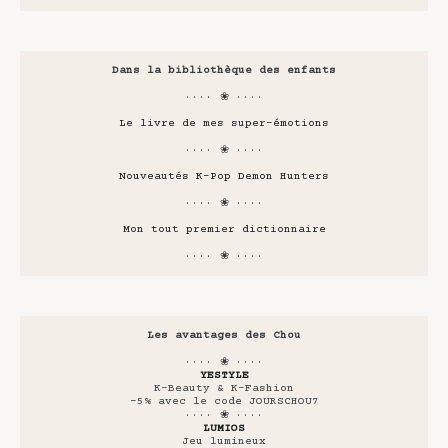
Dans la bibliothèque des enfants
···· ❀ ····
Le livre de mes super-émotions
···· ❀ ····
Nouveautés K-Pop Demon Hunters
···· ❀ ····
Mon tout premier dictionnaire
···· ❀ ····
Les avantages des Chou
···· ❀ ····
YESTYLE
K-Beauty & K-Fashion
-5% avec le code JOURSCHOU7
···· ❀ ····
LUMIOS
Jeu lumineux