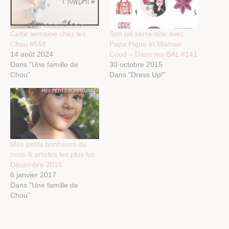
Cette semaine chez les
Son joli serre-tête avec
Chou #558
Papa Pique et Maman
14 août 2024
Coud – Dans ma BAL #141
Dans "Une famille de
30 octobre 2015
Chou"
Dans "Dress Up!"
Mes petits bonheurs du
mois & articles les plus lus:
Décembre 2016
6 janvier 2017
Dans "Une famille de
Chou"