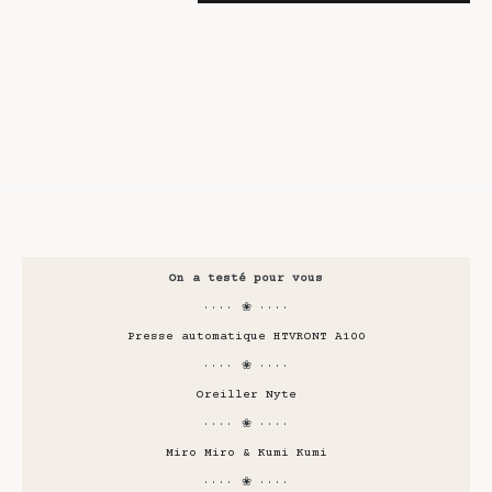
On a testé pour vous
···· ❀ ····
Presse automatique HTVRONT A100
···· ❀ ····
Oreiller Nyte
···· ❀ ····
Miro Miro & Kumi Kumi
···· ❀ ····