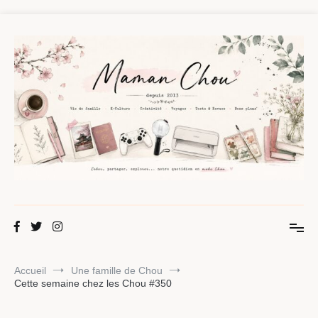
Aller
au
contenu
Maman Chou
Créer, partager, explorer.
Accueil
Une famille de Chou
Cette semaine chez les Chou #350