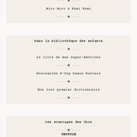
···· ❀ ····
Miro Miro & Kumi Kumi
···· ❀ ····
Dans la bibliothèque des enfants
···· ❀ ····
Le livre de mes super-émotions
···· ❀ ····
Nouveautés K-Pop Demon Hunters
···· ❀ ····
Mon tout premier dictionnaire
···· ❀ ····
Les avantages des Chou
···· ❀ ····
YESTYLE