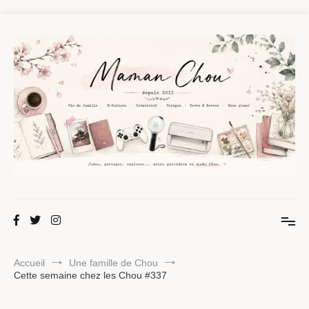
Aller
au
contenu
Maman Chou
Créer, partager, explorer.
Accueil
Une famille de Chou
Cette semaine chez les Chou #337