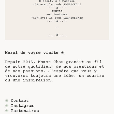
K-Beauty & K-Fashion
-5% avec le code JOURSCHOU7
···· ❀ ····
LUMIOS
Jeu lumineux
-10% avec le code LXZ-2OBCW2Q
···· ❀ ····
-
···· ❀ ····
Merci de votre visite
❀
Depuis 2013, Maman Chou grandit au fil
de notre quotidien, de nos créations et
de nos passions. J'espère que vous y
trouverez toujours une idée, un sourire
ou une inspiration.
❀
Contact
❀
Instagram
❀
Partenaires