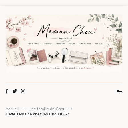
Aller
au
contenu
Maman Chou
Créer, partager, explorer.
Accueil
Une famille de Chou
Cette semaine chez les Chou #267