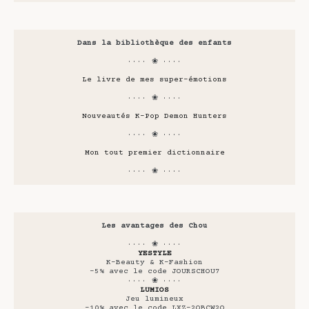
Dans la bibliothèque des enfants
···· ❀ ····
Le livre de mes super-émotions
···· ❀ ····
Nouveautés K-Pop Demon Hunters
···· ❀ ····
Mon tout premier dictionnaire
···· ❀ ····
Les avantages des Chou
···· ❀ ····
YESTYLE
K-Beauty & K-Fashion
-5% avec le code JOURSCHOU7
···· ❀ ····
LUMIOS
Jeu lumineux
-10% avec le code LXZ-2OBCW2Q