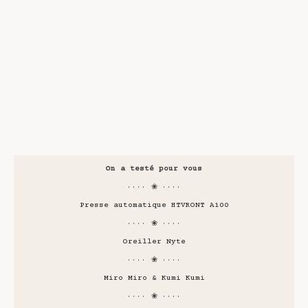
On a testé pour vous
···· ❀ ····
Presse automatique HTVRONT A100
···· ❀ ····
Oreiller Nyte
···· ❀ ····
Miro Miro & Kumi Kumi
···· ❀ ····