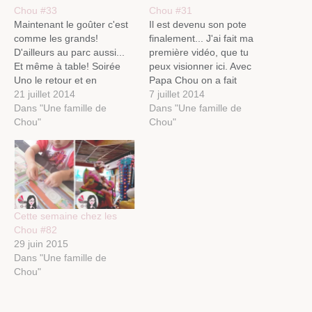
Chou #33
Chou #31
Maintenant le goûter c'est
Il est devenu son pote
comme les grands!
finalement... J'ai fait ma
D'ailleurs au parc aussi...
première vidéo, que tu
Et même à table! Soirée
peux visionner ici. Avec
Uno le retour et en
Papa Chou on a fait
terrasse. Semaine pas
21 juillet 2014
quelques changements...
7 juillet 2014
franchement remplie, mais
Dans "Une famille de
Avec pour I. de bonnes
Dans "Une famille de
il fait trop chaud et on ne
Chou"
glissades en perspective.
Chou"
fait pas grand chose... A la
La preuve! A la semaine
semaine prochaine…
prochaine…
Cette semaine chez les
Chou #82
29 juin 2015
Dans "Une famille de
Chou"