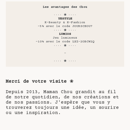
Les avantages des Chou
···· ❀ ····
YESTYLE
K-Beauty & K-Fashion
-5% avec le code JOURSCHOU7
···· ❀ ····
LUMIOS
Jeu lumineux
-10% avec le code LXZ-2OBCW2Q
···· ❀ ····
-
···· ❀ ····
Merci de votre visite
❀
Depuis 2013, Maman Chou grandit au fil
de notre quotidien, de nos créations et
de nos passions. J'espère que vous y
trouverez toujours une idée, un sourire
ou une inspiration.