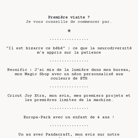
Première visite ?
Je vous conseille de commencer par…
❀
················
"Il est bizarre ce bébé" : ce que la neurodiversité
m'a appris sur la patience
················
Neonific : J’ai mis de la lumière dans mon bureau,
mon Magic Shop avec un néon personnalisé aux
couleurs de BTS
················
Cricut Joy Xtra, mon avis, mes premiers projets et
les premières limites de la machine…
················
Europa-Park avec un enfant de 4 ans !
················
Un an avec Pandacraft, mon avis sur notre