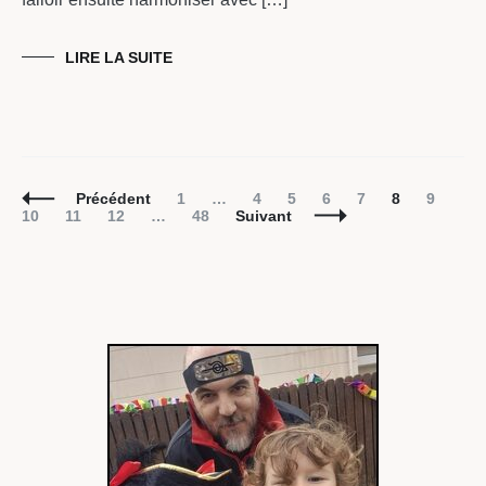
LIRE LA SUITE
Navigation
Page
Page
Page
Page
Page
Page
Page
Pag
Précédent
1
…
4
5
6
7
8
9
des
Page
Page
Page
10
11
12
…
48
Suivant
articles