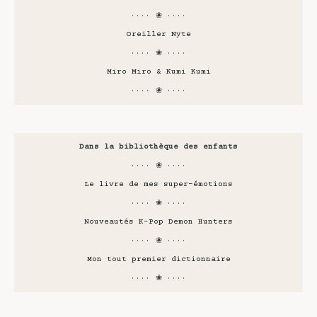
···· ❀ ····
Oreiller Nyte
···· ❀ ····
Miro Miro & Kumi Kumi
···· ❀ ····
Dans la bibliothèque des enfants
···· ❀ ····
Le livre de mes super-émotions
···· ❀ ····
Nouveautés K-Pop Demon Hunters
···· ❀ ····
Mon tout premier dictionnaire
···· ❀ ····