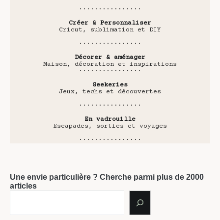
················
Créer & Personnaliser
Cricut, sublimation et DIY
················
Décorer & aménager
Maison, décoration et inspirations
················
Geekeries
Jeux, techs et découvertes
················
En vadrouille
Escapades, sorties et voyages
················
Une envie particulière ? Cherche parmi plus de 2000
articles