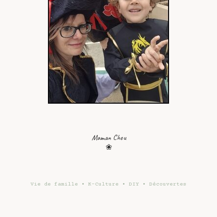
Maman Chou
❀
Vie de famille • K-Culture • DIY • Découvertes