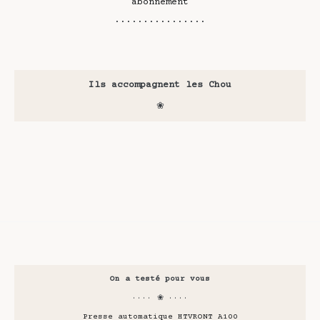
abonnement
················
Ils accompagnent les Chou
❀
On a testé pour vous
···· ❀ ····
Presse automatique HTVRONT A100