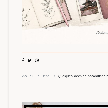
Maman Chou
Créer, partager, explorer.
Accueil
Déco
Quelques idées de décorations m