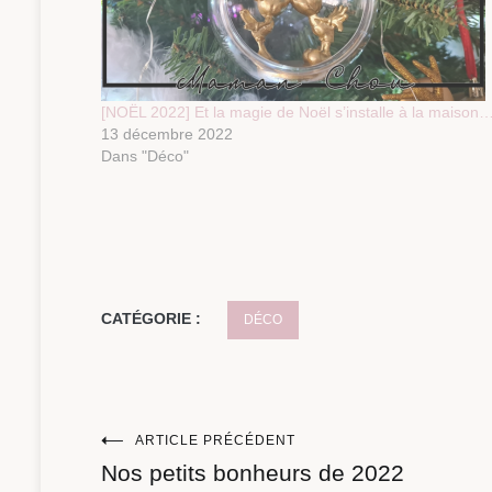
[NOËL 2022] Et la magie de Noël s’installe à la maison
13 décembre 2022
Dans "Déco"
CATÉGORIE :
DÉCO
Navigation
ARTICLE PRÉCÉDENT
Nos petits bonheurs de 2022