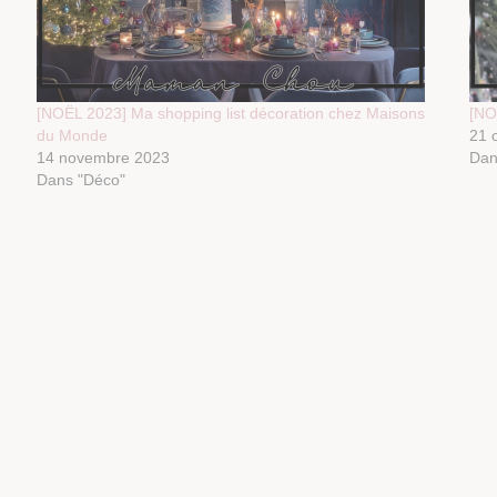
…
[NOËL 2023] Ma shopping list décoration chez Maisons
[NO
du Monde
21 
14 novembre 2023
Dan
Dans "Déco"