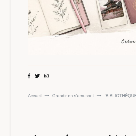
Maman Chou
Créer, partager, explorer.
Accueil
Grandir en s'amusant
[BIBLIOTHÈQUE 2