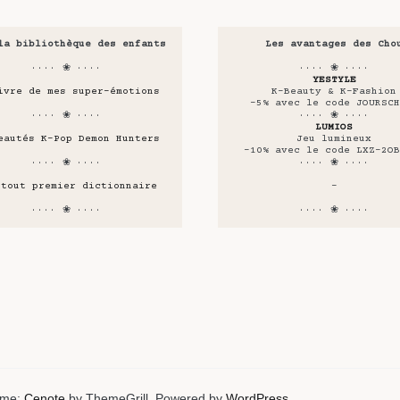
la bibliothèque des enfants
Les avantages des Cho
···· ❀ ····
···· ❀ ····
YESTYLE
ivre de mes super-émotions
K-Beauty & K-Fashion
-5% avec le code JOURSCH
···· ❀ ····
···· ❀ ····
LUMIOS
eautés K-Pop Demon Hunters
Jeu lumineux
-10% avec le code LXZ-2OB
···· ❀ ····
···· ❀ ····
 tout premier dictionnaire
-
···· ❀ ····
···· ❀ ····
heme:
Cenote
by ThemeGrill. Powered by
WordPress
.