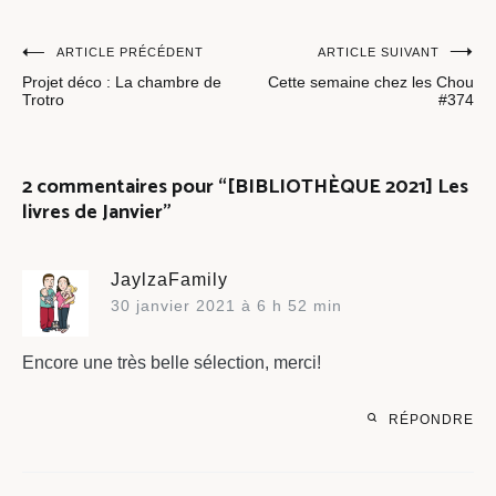
Navigation
ARTICLE PRÉCÉDENT
ARTICLE SUIVANT
Projet déco : La chambre de
Cette semaine chez les Chou
de
Trotro
#374
l’article
2 commentaires pour “
[BIBLIOTHÈQUE 2021] Les
livres de Janvier
”
JaylzaFamily
30 janvier 2021 à 6 h 52 min
Encore une très belle sélection, merci!
RÉPONDRE