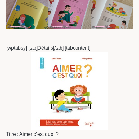
[wptabsy] [tab]Détails[/tab] [tabcontent]
Titre : Aimer c’est quoi ?