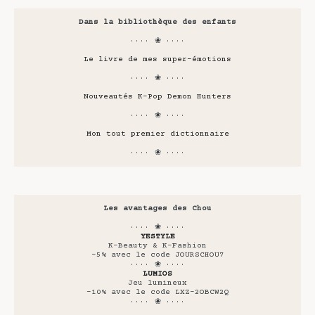
Dans la bibliothèque des enfants
···· ❀ ····
Le livre de mes super-émotions
···· ❀ ····
Nouveautés K-Pop Demon Hunters
···· ❀ ····
Mon tout premier dictionnaire
···· ❀ ····
Les avantages des Chou
···· ❀ ····
YESTYLE
K-Beauty & K-Fashion
-5% avec le code JOURSCHOU7
···· ❀ ····
LUMIOS
Jeu lumineux
-10% avec le code LXZ-2OBCW2Q
···· ❀ ····