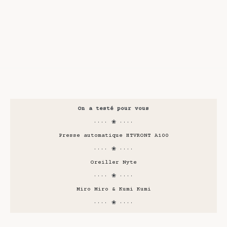
On a testé pour vous
···· ❀ ····
Presse automatique HTVRONT A100
···· ❀ ····
Oreiller Nyte
···· ❀ ····
Miro Miro & Kumi Kumi
···· ❀ ····