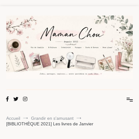
Aller
au
contenu
Maman Chou
Créer, partager, explorer.
Accueil
Grandir en s'amusant
[BIBLIOTHÈQUE 2021] Les livres de Janvier