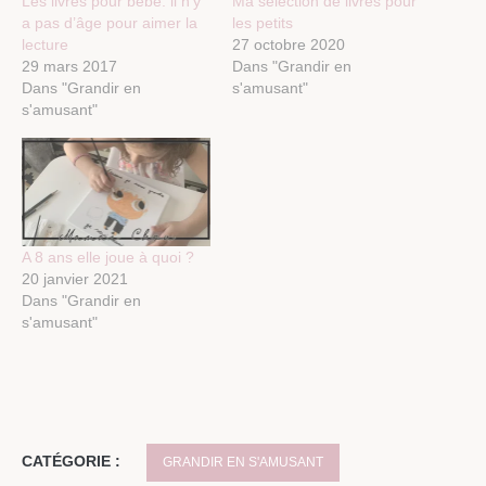
Les livres pour bébé: il n’y
Ma sélection de livres pour
a pas d’âge pour aimer la
les petits
lecture
27 octobre 2020
29 mars 2017
Dans "Grandir en
Dans "Grandir en
s'amusant"
s'amusant"
A 8 ans elle joue à quoi ?
20 janvier 2021
Dans "Grandir en
s'amusant"
CATÉGORIE :
GRANDIR EN S'AMUSANT