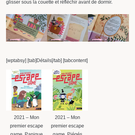
glisser sous la couette et réfléchir avant de dormir.
[wptabsy] [tab]Détails[/tab] [tabcontent]
2021 – Mon
2021 – Mon
premier escape
premier escape
game, Panique
game, Piégés