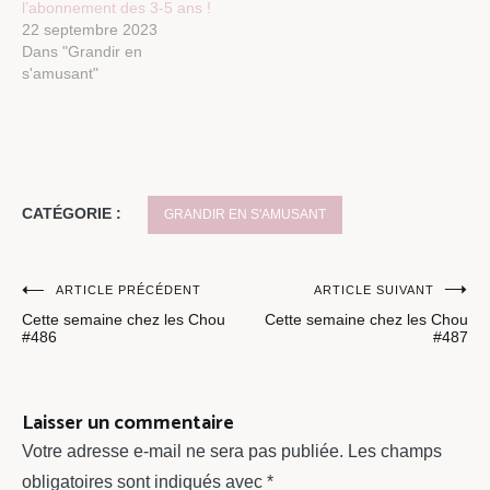
l’abonnement des 3-5 ans !
22 septembre 2023
Dans "Grandir en
s'amusant"
CATÉGORIE :
GRANDIR EN S'AMUSANT
Navigation
ARTICLE PRÉCÉDENT
ARTICLE SUIVANT
Cette semaine chez les Chou
Cette semaine chez les Chou
de
#486
#487
l’article
Laisser un commentaire
Votre adresse e-mail ne sera pas publiée.
Les champs
obligatoires sont indiqués avec
*