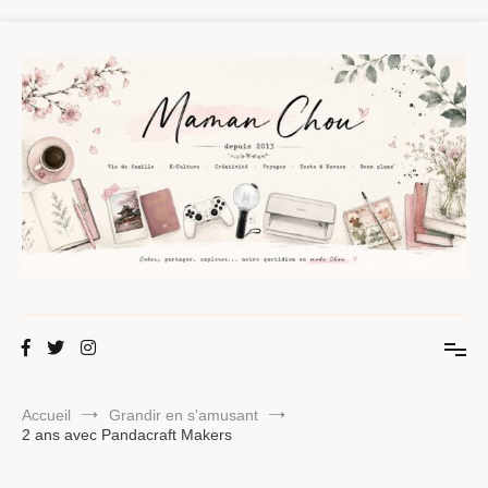
Aller
au
contenu
Maman Chou
Créer, partager, explorer.
Accueil
Grandir en s'amusant
2 ans avec Pandacraft Makers