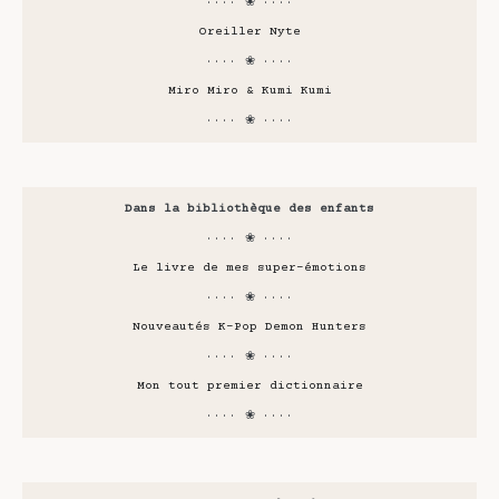
···· ❀ ····
Oreiller Nyte
···· ❀ ····
Miro Miro & Kumi Kumi
···· ❀ ····
Dans la bibliothèque des enfants
···· ❀ ····
Le livre de mes super-émotions
···· ❀ ····
Nouveautés K-Pop Demon Hunters
···· ❀ ····
Mon tout premier dictionnaire
···· ❀ ····